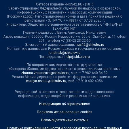
Сетевое издание «NGS42.RU» (18+)
Зарегистрировано Федеральной службой по надзору в сфере связи,
информационных технологий и массовых коммуникаций
(Роскомнадзор). Регистрационный номер и дата принятия решения о
регистрации - ЭЛ № ФС 77-78817 от 07.08.2020 г.
Учредитель: Общество с ограниченной ответственностью "ИНТЕРНЕТ
ТЕХНОЛОГИИ"
Главный редактор: Левчук Александр Николаевич
Адрес редакции: 650000, Россия, Кемерово, ул. 50 лет Октября, д. 11, офис
201, телефон +7 (3842) 23-22-60
Электронный адрес редакции:
ngs42@shkulev.ru
Контактные данные для Роскомнадзора и государственных органов:
juristnsk@shkulev.ru
Техподдержка:
help@shkulev.ru
По вопросам коммерческого сотрудничества:
Жапарова Жанна, менеджер по работе с федеральными клиентами
zhanna.zhaparova@shkulev.ru
, моб. + 7 982 640 34 32
Ревина Мария, директор по работе с федеральными клиентами
mariya.revina@shkulev.ru
, моб. +7 910 402 4056
Редакция сайта не несет ответственности за достоверность
информации, содержащейся в рекламных объявлениях.
Информация об ограничениях
Политика использования cookies
Рекомендательные системы
Политика конфиденциальности и обработки персональных данных и