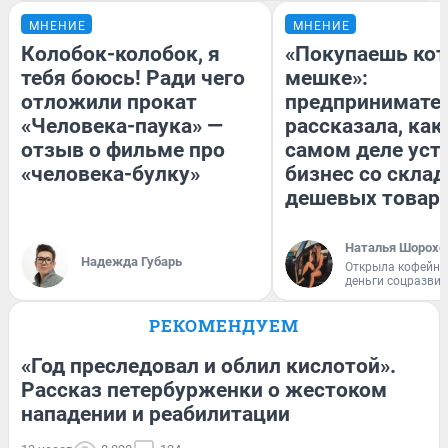
МНЕНИЕ
МНЕНИЕ
Колобок-колобок, я
«Покупаешь кот
тебя боюсь! Ради чего
мешке»:
отложили прокат
предпринимате
«Человека-паука» —
рассказала, как
отзыв о фильме про
самом деле уст
«человека-булку»
бизнес со скла
дешевых товар
Наталья Шорохо
Надежда Губарь
Открыла кофейну
деньги соцразви
РЕКОМЕНДУЕМ
«Год преследовал и облил кислотой».
Рассказ петербурженки о жестоком
нападении и реабилитации