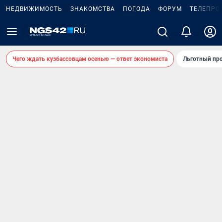
НЕДВИЖИМОСТЬ
ЗНАКОМСТВА
ПОГОДА
ФОРУМ
ТЕЛЕПРО
Чего ждать кузбассовцам осенью — ответ экономиста
Льготный про