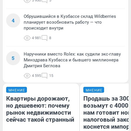
5 930
5
Обрушившийся в Кузбассе склад Wildberries
4
планирует возобновить работу — что
происходит внутри
4 981
8
Наручники вместо Rolex: как судили экс-главу
5
Минздрава Кузбасса и бывшего миллионера
Дмитрия Беглова
4 595
15
МНЕНИЕ
МНЕНИЕ
Квартиры дорожают,
Продашь за 3000
но дешевеют: почему
возьмут с 4000.
рынок недвижимости
нам готовит но
сейчас такой странный
налоговый зако
коснется импор