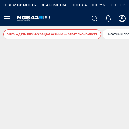
НЕДВИЖИМОСТЬ
ЗНАКОМСТВА
ПОГОДА
ФОРУМ
ТЕЛЕПРО
Чего ждать кузбассовцам осенью — ответ экономиста
Льготный про