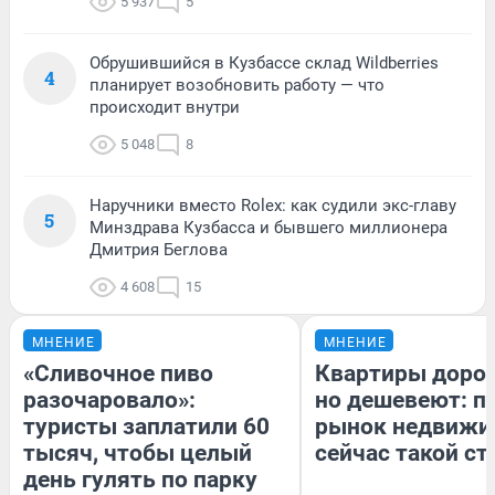
5 937
5
Обрушившийся в Кузбассе склад Wildberries
4
планирует возобновить работу — что
происходит внутри
5 048
8
Наручники вместо Rolex: как судили экс-главу
5
Минздрава Кузбасса и бывшего миллионера
Дмитрия Беглова
4 608
15
МНЕНИЕ
МНЕНИЕ
«Сливочное пиво
Квартиры доро
разочаровало»:
но дешевеют: п
туристы заплатили 60
рынок недвижи
тысяч, чтобы целый
сейчас такой с
день гулять по парку