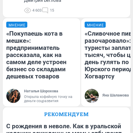
Дмитрия Беглова
4 603
15
МНЕНИЕ
МНЕНИЕ
«Покупаешь кота в
«Сливочное пив
мешке»:
разочаровало»:
предприниматель
туристы заплат
рассказала, как на
тысяч, чтобы ц
самом деле устроен
день гулять по 
бизнес со складами
Юрского период
дешевых товаров
Хогвартсу
Наталья Шорохова
Яна Шаламова
Открыла кофейную точку на
деньги соцразвития
РЕКОМЕНДУЕМ
С рождения в неволе. Как в уральской