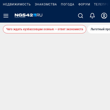
НЕДВИЖИМОСТЬ
ЗНАКОМСТВА
ПОГОДА
ФОРУМ
ТЕЛЕПРО
Чего ждать кузбассовцам осенью — ответ экономиста
Льготный про