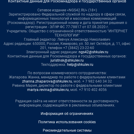
Контактные данные для Роскомнадзора и государственных органов
Сетевое издание «NGS42.RU» (18+)
Зарегистрировано Федеральной службой по надзору в сфере связи,
информационных технологий и массовых коммуникаций
(Роскомнадзор). Регистрационный номер и дата принятия решения о
регистрации - ЭЛ № ФС 77-78817 от 07.08.2020 г.
Учредитель: Общество с ограниченной ответственностью "ИНТЕРНЕТ
ТЕХНОЛОГИИ"
Главный редактор: Левчук Александр Николаевич
Адрес редакции: 650000, Россия, Кемерово, ул. 50 лет Октября, д. 11, офис
201, телефон +7 (3842) 23-22-60
Электронный адрес редакции:
ngs42@shkulev.ru
Контактные данные для Роскомнадзора и государственных органов:
juristnsk@shkulev.ru
Техподдержка:
help@shkulev.ru
По вопросам коммерческого сотрудничества:
Жапарова Жанна, менеджер по работе с федеральными клиентами
zhanna.zhaparova@shkulev.ru
, моб. + 7 982 640 34 32
Ревина Мария, директор по работе с федеральными клиентами
mariya.revina@shkulev.ru
, моб. +7 910 402 4056
Редакция сайта не несет ответственности за достоверность
информации, содержащейся в рекламных объявлениях.
Информация об ограничениях
Политика использования cookies
Рекомендательные системы