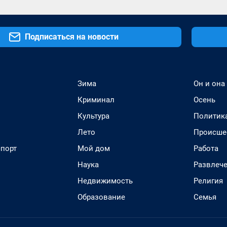
Подписаться на новости
Зима
Он и она
Криминал
Осень
Культура
Политик
Лето
Происше
спорт
Мой дом
Работа
Наука
Развлеч
Недвижимость
Религия
Образование
Семья