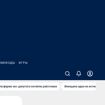
ОМОКОДЫ
ИГРЫ
На ферме экс-депутата погибли работники
Женщина едва не истекла кро