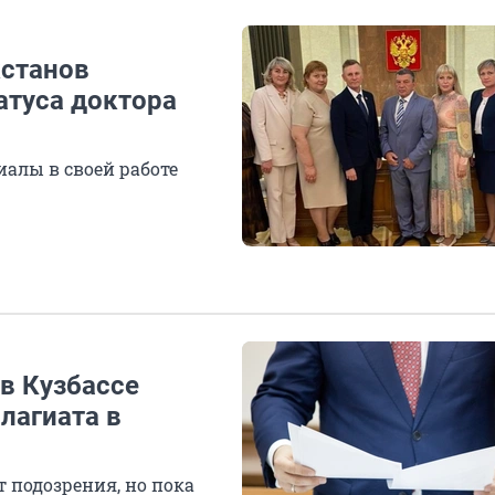
кстанов
атуса доктора
иалы в своей работе
 в Кузбассе
лагиата в
 подозрения, но пока