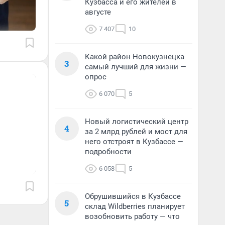
Кузбасса и его жителей в
августе
7 407
10
Какой район Новокузнецка
3
самый лучший для жизни —
опрос
6 070
5
Новый логистический центр
4
за 2 млрд рублей и мост для
него отстроят в Кузбассе —
подробности
6 058
5
Обрушившийся в Кузбассе
5
склад Wildberries планирует
возобновить работу — что