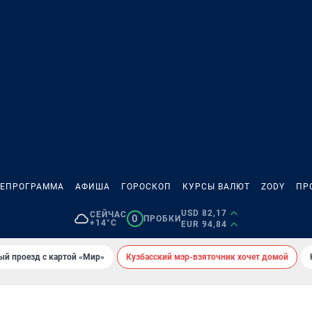
ЛЕПРОГРАММА
АФИША
ГОРОСКОП
КУРСЫ ВАЛЮТ
ZODY
ПР
USD 82,17
СЕЙЧАС
0
ПРОБКИ
+14°C
EUR 94,84
ый проезд с картой «Мир»
Кузбасский мэр-взяточник хочет домой