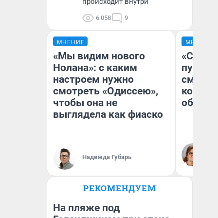
происходит внутри
6 058
9
МНЕНИЕ
МНЕНИЕ
«Мы видим нового
«Спутал
Нолана»: с каким
пургу».
настроем нужно
смерте
смотреть «Одиссею»,
которы
чтобы она не
обнару
выглядела как фиаско
Ир
Гл
Надежда Губарь
«Р
Во
РЕКОМЕНДУЕМ
На пляже под