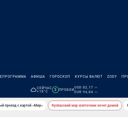
ЛЕПРОГРАММА
АФИША
ГОРОСКОП
КУРСЫ ВАЛЮТ
ZODY
ПР
USD 82,17
СЕЙЧАС
3
ПРОБКИ
+18°C
EUR 94,84
ый проезд с картой «Мир»
Кузбасский мэр-взяточник хочет домой