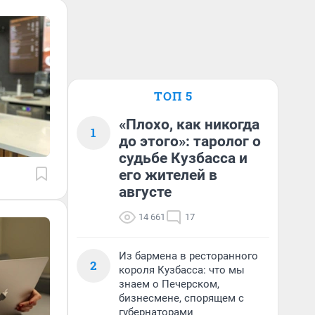
ТОП 5
«Плохо, как никогда
1
до этого»: таролог о
судьбе Кузбасса и
его жителей в
августе
14 661
17
Из бармена в ресторанного
2
короля Кузбасса: что мы
знаем о Печерском,
бизнесмене, спорящем с
губернаторами