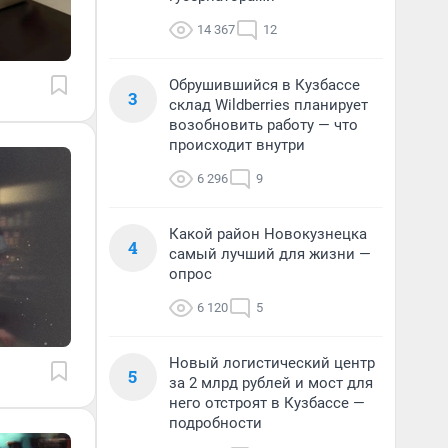
14 367
12
Обрушившийся в Кузбассе
3
склад Wildberries планирует
возобновить работу — что
происходит внутри
6 296
9
Какой район Новокузнецка
4
самый лучший для жизни —
опрос
6 120
5
Новый логистический центр
5
за 2 млрд рублей и мост для
него отстроят в Кузбассе —
подробности