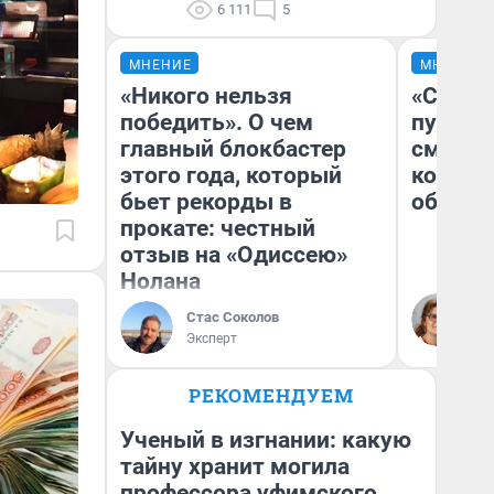
6 111
5
МНЕНИЕ
МНЕНИЕ
«Никого нельзя
«Спутал
победить». О чем
пургу».
главный блокбастер
смерте
этого года, который
которы
бьет рекорды в
обнару
прокате: честный
отзыв на «Одиссею»
Нолана
Ир
Гл
Стас Соколов
«Р
Эксперт
Во
РЕКОМЕНДУЕМ
Ученый в изгнании: какую
тайну хранит могила
профессора уфимского