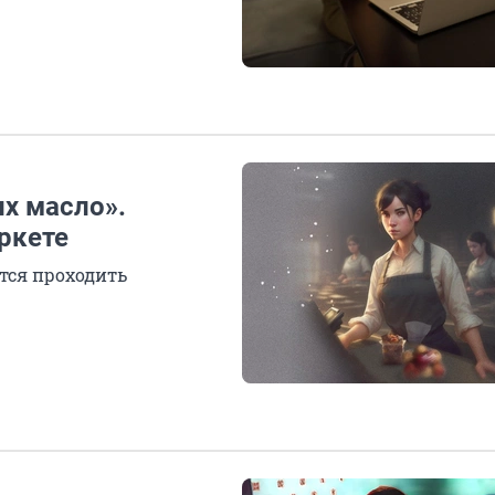
х масло».
ркете
ится проходить