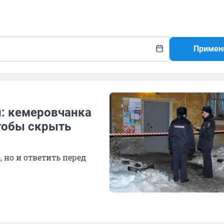
Примен
и: кемеровчанка
чтобы скрыть
 но и ответить перед