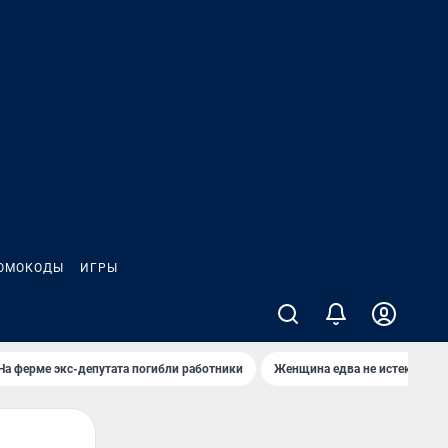
ОМОКОДЫ
ИГРЫ
На ферме экс-депутата погибли работники
Женщина едва не истекла кро