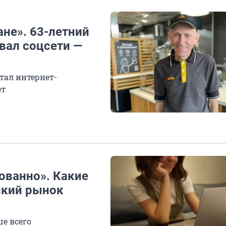
ане». 63-летний
рвал соцсети —
тал интернет-
ет
ованно». Какие
ский рынок
е всего