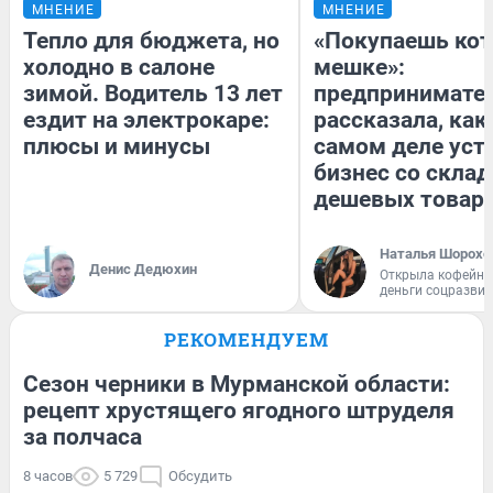
МНЕНИЕ
МНЕНИЕ
Тепло для бюджета, но
«Покупаешь кот
холодно в салоне
мешке»:
зимой. Водитель 13 лет
предпринимате
ездит на электрокаре:
рассказала, как
плюсы и минусы
самом деле уст
бизнес со скла
дешевых товар
Наталья Шорохо
Денис Дедюхин
Открыла кофейну
деньги соцразви
РЕКОМЕНДУЕМ
Сезон черники в Мурманской области:
рецепт хрустящего ягодного штруделя
за полчаса
8 часов
5 729
Обсудить