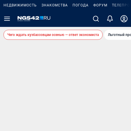
НЕДВИЖИМОСТЬ
ЗНАКОМСТВА
ПОГОДА
ФОРУМ
ТЕЛЕПРО
Чего ждать кузбассовцам осенью — ответ экономиста
Льготный про