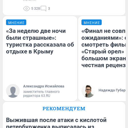
5 328
3
МНЕНИЕ
МНЕНИЕ
«За неделю две ночи
«Финал не совпа
были страшные»:
ожиданиями»: с
туристка рассказала об
смотреть филь
отдыхе в Крыму
«Старый орел» 
большом экран
честная реценз
Александра Исмайлова
Надежда Губарь
заместитель главного
редактора 63.RU
РЕКОМЕНДУЕМ
Выжившая после атаки с кислотой
петербурженка выписалась из