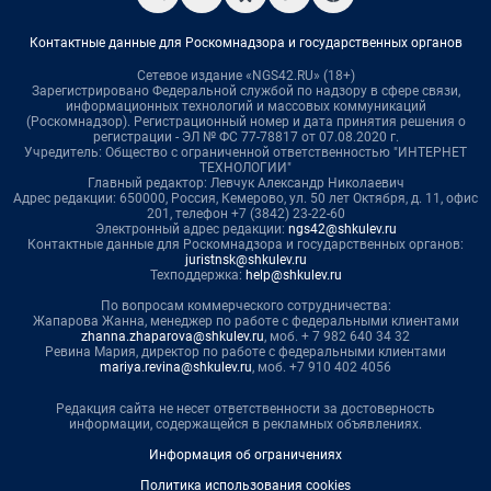
Контактные данные для Роскомнадзора и государственных органов
Сетевое издание «NGS42.RU» (18+)
Зарегистрировано Федеральной службой по надзору в сфере связи,
информационных технологий и массовых коммуникаций
(Роскомнадзор). Регистрационный номер и дата принятия решения о
регистрации - ЭЛ № ФС 77-78817 от 07.08.2020 г.
Учредитель: Общество с ограниченной ответственностью "ИНТЕРНЕТ
ТЕХНОЛОГИИ"
Главный редактор: Левчук Александр Николаевич
Адрес редакции: 650000, Россия, Кемерово, ул. 50 лет Октября, д. 11, офис
201, телефон +7 (3842) 23-22-60
Электронный адрес редакции:
ngs42@shkulev.ru
Контактные данные для Роскомнадзора и государственных органов:
juristnsk@shkulev.ru
Техподдержка:
help@shkulev.ru
По вопросам коммерческого сотрудничества:
Жапарова Жанна, менеджер по работе с федеральными клиентами
zhanna.zhaparova@shkulev.ru
, моб. + 7 982 640 34 32
Ревина Мария, директор по работе с федеральными клиентами
mariya.revina@shkulev.ru
, моб. +7 910 402 4056
Редакция сайта не несет ответственности за достоверность
информации, содержащейся в рекламных объявлениях.
Информация об ограничениях
Политика использования cookies