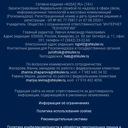
Сетевое издание «NGS42.RU» (18+)
Зарегистрировано Федеральной службой по надзору в сфере связи,
информационных технологий и массовых коммуникаций
(Роскомнадзор). Регистрационный номер и дата принятия решения о
регистрации - ЭЛ № ФС 77-78817 от 07.08.2020 г.
Учредитель: Общество с ограниченной ответственностью "ИНТЕРНЕТ
ТЕХНОЛОГИИ"
Главный редактор: Левчук Александр Николаевич
Адрес редакции: 650000, Россия, Кемерово, ул. 50 лет Октября, д. 11, офис
201, телефон +7 (3842) 23-22-60
Электронный адрес редакции:
ngs42@shkulev.ru
Контактные данные для Роскомнадзора и государственных органов:
juristnsk@shkulev.ru
Техподдержка:
help@shkulev.ru
По вопросам коммерческого сотрудничества:
Жапарова Жанна, менеджер по работе с федеральными клиентами
zhanna.zhaparova@shkulev.ru
, моб. + 7 982 640 34 32
Ревина Мария, директор по работе с федеральными клиентами
mariya.revina@shkulev.ru
, моб. +7 910 402 4056
Редакция сайта не несет ответственности за достоверность
информации, содержащейся в рекламных объявлениях.
Информация об ограничениях
Политика использования cookies
Рекомендательные системы
Политика конфиденциальности и обработки персональных данных и