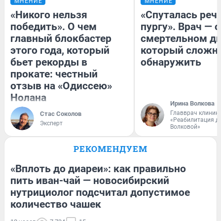
МНЕНИЕ
МНЕНИЕ
«Никого нельзя
«Спуталась речь
победить». О чем
пургу». Врач — о
главный блокбастер
смертельном ди
этого года, который
который сложн
бьет рекорды в
обнаружить
прокате: честный
отзыв на «Одиссею»
Нолана
Ирина Волкова
Главврач клиник
Стас Соколов
«Реабилитация д
Эксперт
Волковой»
РЕКОМЕНДУЕМ
«Вплоть до диареи»: как правильно
пить иван-чай — новосибирский
нутрициолог подсчитал допустимое
количество чашек