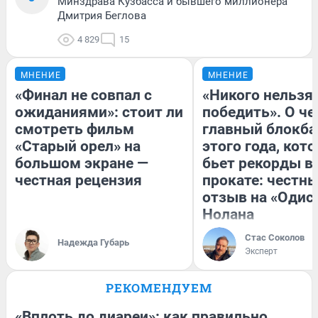
Минздрава Кузбасса и бывшего миллионера
Дмитрия Беглова
4 829
15
МНЕНИЕ
МНЕНИЕ
«Финал не совпал с
«Никого нельзя
ожиданиями»: стоит ли
победить». О ч
смотреть фильм
главный блокба
«Старый орел» на
этого года, кот
большом экране —
бьет рекорды в
честная рецензия
прокате: честн
отзыв на «Одис
Нолана
Стас Соколов
Надежда Губарь
Эксперт
РЕКОМЕНДУЕМ
«Вплоть до диареи»: как правильно