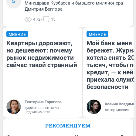
5
Минздрава Кузбасса и бывшего миллионера
Дмитрия Беглова
4 727
15
МНЕНИЕ
МНЕНИЕ
Квартиры дорожают,
Мой банк меня
но дешевеют: почему
бережет. Журн
рынок недвижимости
хотела снять 20
сейчас такой странный
тысяч, чтобы п
кредит, — к ней
приехала служб
безопасности
Екатерина Торопова
Ксения Владими
директор агентства
Автор мнения
недвижимости
РЕКОМЕНДУЕМ