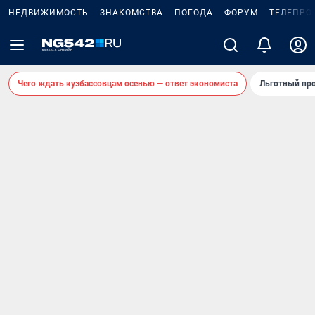
НЕДВИЖИМОСТЬ
ЗНАКОМСТВА
ПОГОДА
ФОРУМ
ТЕЛЕПРО
Чего ждать кузбассовцам осенью — ответ экономиста
Льготный про