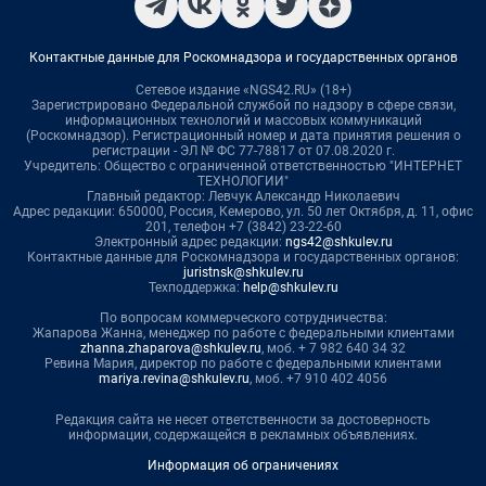
Контактные данные для Роскомнадзора и государственных органов
Сетевое издание «NGS42.RU» (18+)
Зарегистрировано Федеральной службой по надзору в сфере связи,
информационных технологий и массовых коммуникаций
(Роскомнадзор). Регистрационный номер и дата принятия решения о
регистрации - ЭЛ № ФС 77-78817 от 07.08.2020 г.
Учредитель: Общество с ограниченной ответственностью "ИНТЕРНЕТ
ТЕХНОЛОГИИ"
Главный редактор: Левчук Александр Николаевич
Адрес редакции: 650000, Россия, Кемерово, ул. 50 лет Октября, д. 11, офис
201, телефон +7 (3842) 23-22-60
Электронный адрес редакции:
ngs42@shkulev.ru
Контактные данные для Роскомнадзора и государственных органов:
juristnsk@shkulev.ru
Техподдержка:
help@shkulev.ru
По вопросам коммерческого сотрудничества:
Жапарова Жанна, менеджер по работе с федеральными клиентами
zhanna.zhaparova@shkulev.ru
, моб. + 7 982 640 34 32
Ревина Мария, директор по работе с федеральными клиентами
mariya.revina@shkulev.ru
, моб. +7 910 402 4056
Редакция сайта не несет ответственности за достоверность
информации, содержащейся в рекламных объявлениях.
Информация об ограничениях