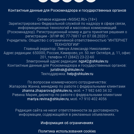
Контактные данные для Роскомнадзора и государственных органов
Сетевое издание «NGS42.RU» (18+)
Зарегистрировано Федеральной службой по надзору в сфере связи,
информационных технологий и массовых коммуникаций
(Роскомнадзор). Регистрационный номер и дата принятия решения о
регистрации - ЭЛ № ФС 77-78817 от 07.08.2020 г.
Учредитель: Общество с ограниченной ответственностью "ИНТЕРНЕТ
ТЕХНОЛОГИИ"
Главный редактор: Левчук Александр Николаевич
Адрес редакции: 650000, Россия, Кемерово, ул. 50 лет Октября, д. 11, офис
201, телефон +7 (3842) 23-22-60
Электронный адрес редакции:
ngs42@shkulev.ru
Контактные данные для Роскомнадзора и государственных органов:
juristnsk@shkulev.ru
Техподдержка:
help@shkulev.ru
По вопросам коммерческого сотрудничества:
Жапарова Жанна, менеджер по работе с федеральными клиентами
zhanna.zhaparova@shkulev.ru
, моб. + 7 982 640 34 32
Ревина Мария, директор по работе с федеральными клиентами
mariya.revina@shkulev.ru
, моб. +7 910 402 4056
Редакция сайта не несет ответственности за достоверность
информации, содержащейся в рекламных объявлениях.
Информация об ограничениях
Политика использования cookies