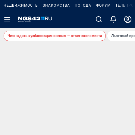
НЕДВИЖИМОСТЬ
ЗНАКОМСТВА
ПОГОДА
ФОРУМ
ТЕЛЕПРО
Чего ждать кузбассовцам осенью — ответ экономиста
Льготный про