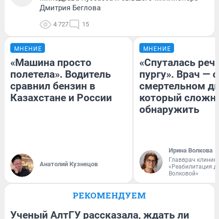
Дмитрия Беглова
4 727
15
МНЕНИЕ
МНЕНИЕ
«Машина просто
«Спуталась речь
полетела». Водитель
пургу». Врач — о
сравнил бензин в
смертельном ди
Казахстане и России
который сложн
обнаружить
Ирина Волкова
Главврач клиник
Анатолий Кузнецов
«Реабилитация д
Волковой»
РЕКОМЕНДУЕМ
Ученый АлтГУ рассказала, ждать ли