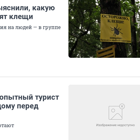
ыяснили, какую
бят клещи
ия на людей — в группе
 опытный турист
дому перед
отают