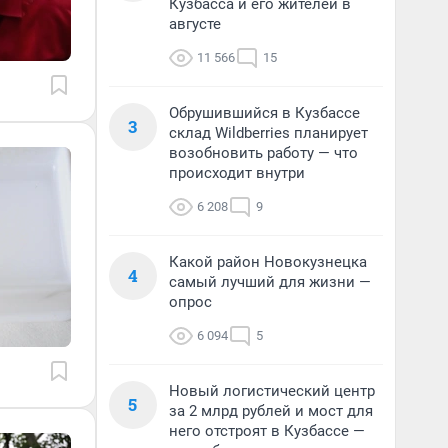
Кузбасса и его жителей в
августе
11 566
15
Обрушившийся в Кузбассе
3
склад Wildberries планирует
возобновить работу — что
происходит внутри
6 208
9
Какой район Новокузнецка
4
самый лучший для жизни —
опрос
6 094
5
Новый логистический центр
5
за 2 млрд рублей и мост для
него отстроят в Кузбассе —