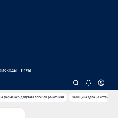
ОМОКОДЫ
ИГРЫ
На ферме экс-депутата погибли работники
Женщина едва не истекла кро