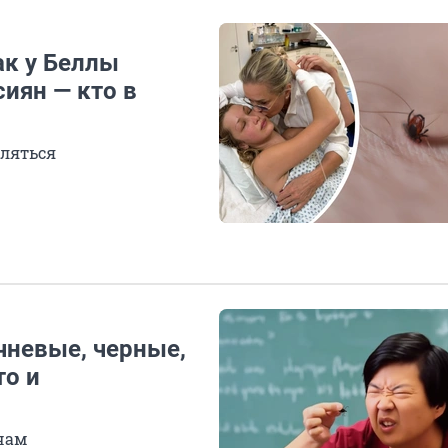
ак у Беллы
иян — кто в
вляться
чневые, черные,
то и
чам