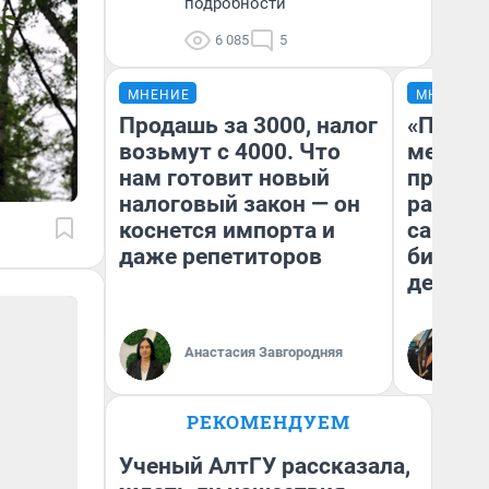
подробности
6 085
5
МНЕНИЕ
МНЕНИЕ
Продашь за 3000, налог
«Покуп
возьмут с 4000. Что
мешке»
нам готовит новый
предпр
налоговый закон — он
рассказ
коснется импорта и
самом 
даже репетиторов
бизнес
дешевы
На
Анастасия Завгородняя
От
де
РЕКОМЕНДУЕМ
Ученый АлтГУ рассказала,