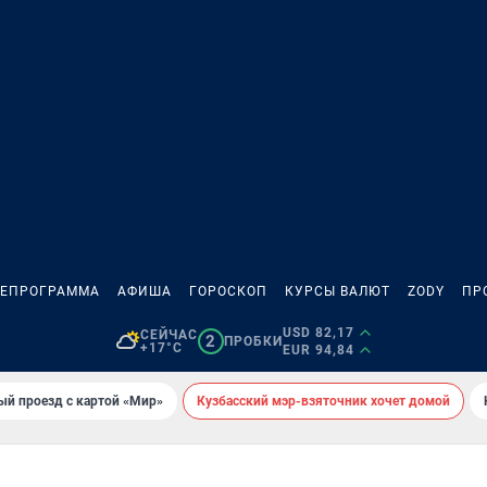
ЛЕПРОГРАММА
АФИША
ГОРОСКОП
КУРСЫ ВАЛЮТ
ZODY
ПР
USD 82,17
СЕЙЧАС
2
ПРОБКИ
+17°C
EUR 94,84
ый проезд с картой «Мир»
Кузбасский мэр-взяточник хочет домой