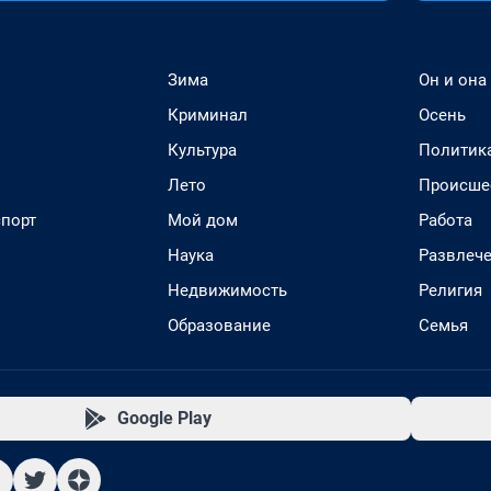
Зима
Он и она
Криминал
Осень
Культура
Политик
Лето
Происше
спорт
Мой дом
Работа
Наука
Развлеч
Недвижимость
Религия
Образование
Семья
Google Play