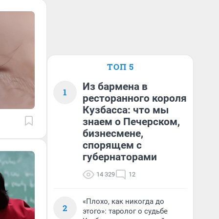
ТОП 5
Из бармена в
1
ресторанного короля
Кузбасса: что мы
знаем о Печерском,
бизнесмене,
спорящем с
губернаторами
14 329
12
«Плохо, как никогда до
2
этого»: таролог о судьбе