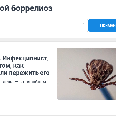
ой боррелиоз
Примен
. Инфекционист,
том, как
или пережить его
а клеща — в подробном