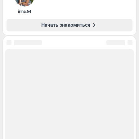
irina
,
64
Начать знакомиться