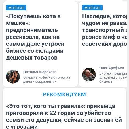
МНЕНИЕ
МНЕНИЕ
«Покупаешь кота в
Наследие, кото
мешке»:
чудом не разва
предприниматель
транспортный э
рассказала, как на
разнес миф о «
самом деле устроен
советских доро
бизнес со складами
дешевых товаров
Олег Арефьев
Наталья Шорохова
Блогер, предприн
Открыла кофейную точку на
владелец в тран
деньги соцразвития
бизнесе
РЕКОМЕНДУЕМ
«Это тот, кого ты травила»: прикамца
приговорили к 22 годам за убийство
семьи его девушки, сейчас он звонит ей
с угрозами