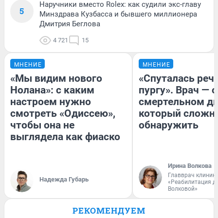
Наручники вместо Rolex: как судили экс-главу
5
Минздрава Кузбасса и бывшего миллионера
Дмитрия Беглова
4 721
15
МНЕНИЕ
МНЕНИЕ
«Мы видим нового
«Спуталась речь
Нолана»: с каким
пургу». Врач — о
настроем нужно
смертельном ди
смотреть «Одиссею»,
который сложн
чтобы она не
обнаружить
выглядела как фиаско
Ирина Волкова
Главврач клиник
Надежда Губарь
«Реабилитация д
Волковой»
РЕКОМЕНДУЕМ