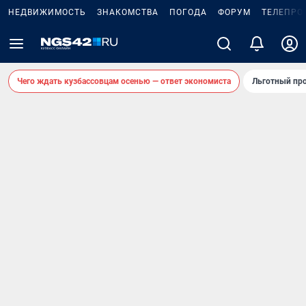
НЕДВИЖИМОСТЬ
ЗНАКОМСТВА
ПОГОДА
ФОРУМ
ТЕЛЕПРО
Чего ждать кузбассовцам осенью — ответ экономиста
Льготный про