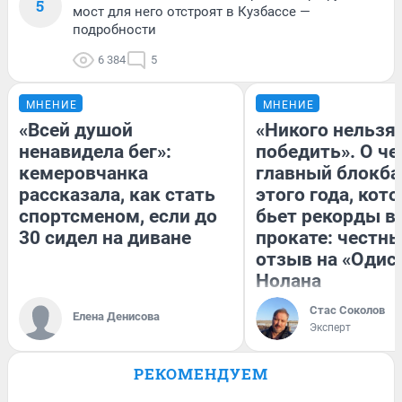
5
мост для него отстроят в Кузбассе —
подробности
6 384
5
МНЕНИЕ
МНЕНИЕ
«Всей душой
«Никого нельзя
ненавидела бег»:
победить». О ч
кемеровчанка
главный блокба
рассказала, как стать
этого года, кот
спортсменом, если до
бьет рекорды в
30 сидел на диване
прокате: честн
отзыв на «Одис
Нолана
Стас Соколов
Елена Денисова
Эксперт
РЕКОМЕНДУЕМ