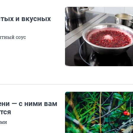
стых и вкусных
нтный соус
ени — с ними вам
тся
ами