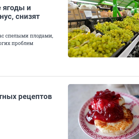
е ягоды и
ус, снизят
нас спелыми плодами,
огих проблем
итных рецептов