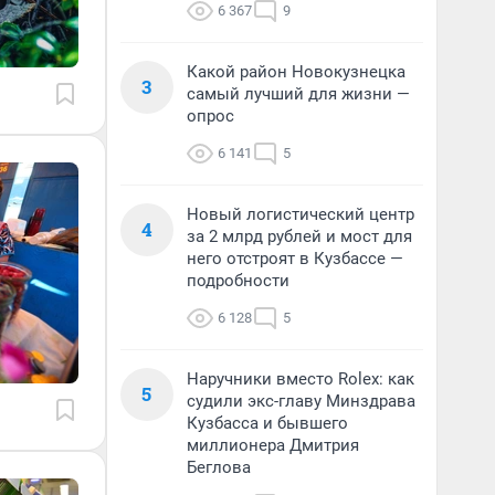
6 367
9
Какой район Новокузнецка
3
самый лучший для жизни —
опрос
6 141
5
Новый логистический центр
4
за 2 млрд рублей и мост для
него отстроят в Кузбассе —
подробности
6 128
5
Наручники вместо Rolex: как
5
судили экс-главу Минздрава
Кузбасса и бывшего
миллионера Дмитрия
Беглова