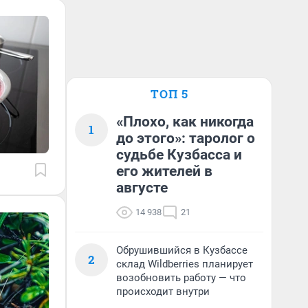
ТОП 5
«Плохо, как никогда
1
до этого»: таролог о
судьбе Кузбасса и
его жителей в
августе
14 938
21
Обрушившийся в Кузбассе
2
склад Wildberries планирует
возобновить работу — что
происходит внутри