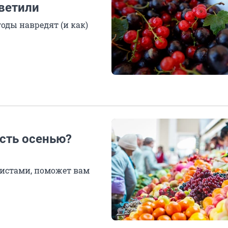
тветили
годы навредят (и как)
сть осенью?
листами, поможет вам