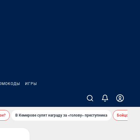
ОМОКОДЫ
ИГРЫ
ое?
В Кемерове сулят награду за «голову» преступника
Бойцовский 