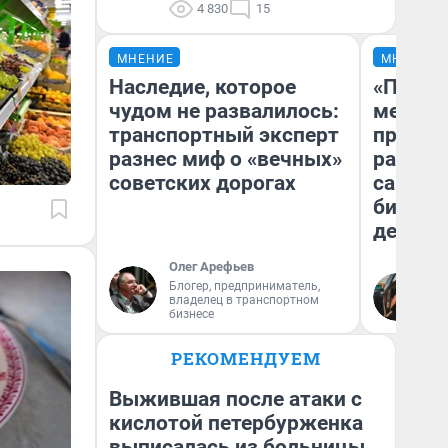
4 830
15
МНЕНИЕ
МНЕНИЕ
Наследие, которое
«Покуп
чудом не развалилось:
мешке»
транспортный эксперт
предпр
разнес миф о «вечных»
рассказ
советских дорогах
самом 
бизнес
дешевы
Олег Арефьев
На
Блогер, предприниматель,
владелец в транспортном
От
бизнесе
де
РЕКОМЕНДУЕМ
Выжившая после атаки с
кислотой петербурженка
выписалась из больницы