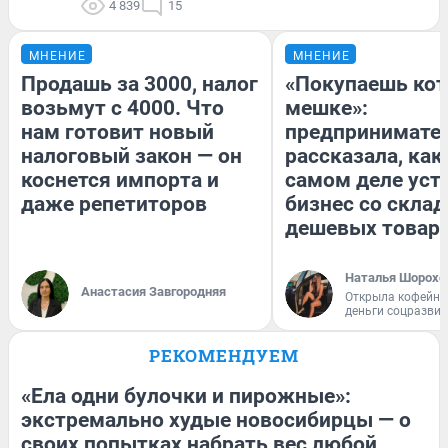
4 839
15
МНЕНИЕ
МНЕНИЕ
Продашь за 3000, налог
«Покупаешь кот
возьмут с 4000. Что
мешке»:
нам готовит новый
предпринимате
налоговый закон — он
рассказала, как
коснется импорта и
самом деле уст
даже репетиторов
бизнес со скла
дешевых товар
Наталья Шорохо
Анастасия Завгородняя
Открыла кофейну
деньги соцразви
РЕКОМЕНДУЕМ
«Ела одни булочки и пирожные»:
экстремально худые новосибирцы — о
своих попытках набрать вес любой