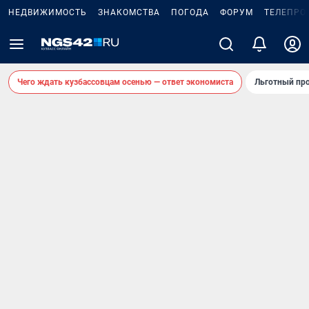
НЕДВИЖИМОСТЬ
ЗНАКОМСТВА
ПОГОДА
ФОРУМ
ТЕЛЕПРО
Чего ждать кузбассовцам осенью — ответ экономиста
Льготный про