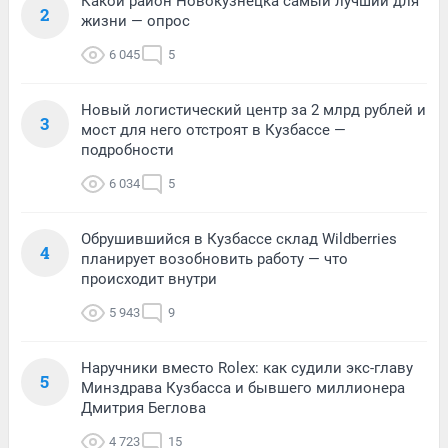
Какой район Новокузнецка самый лучший для
2
жизни — опрос
6 045
5
Новый логистический центр за 2 млрд рублей и
3
мост для него отстроят в Кузбассе —
подробности
6 034
5
Обрушившийся в Кузбассе склад Wildberries
4
планирует возобновить работу — что
происходит внутри
5 943
9
Наручники вместо Rolex: как судили экс-главу
5
Минздрава Кузбасса и бывшего миллионера
Дмитрия Беглова
4 723
15