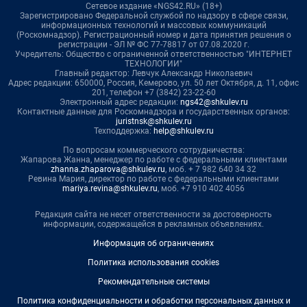
Сетевое издание «NGS42.RU» (18+)
Зарегистрировано Федеральной службой по надзору в сфере связи,
информационных технологий и массовых коммуникаций
(Роскомнадзор). Регистрационный номер и дата принятия решения о
регистрации - ЭЛ № ФС 77-78817 от 07.08.2020 г.
Учредитель: Общество с ограниченной ответственностью "ИНТЕРНЕТ
ТЕХНОЛОГИИ"
Главный редактор: Левчук Александр Николаевич
Адрес редакции: 650000, Россия, Кемерово, ул. 50 лет Октября, д. 11, офис
201, телефон +7 (3842) 23-22-60
Электронный адрес редакции:
ngs42@shkulev.ru
Контактные данные для Роскомнадзора и государственных органов:
juristnsk@shkulev.ru
Техподдержка:
help@shkulev.ru
По вопросам коммерческого сотрудничества:
Жапарова Жанна, менеджер по работе с федеральными клиентами
zhanna.zhaparova@shkulev.ru
, моб. + 7 982 640 34 32
Ревина Мария, директор по работе с федеральными клиентами
mariya.revina@shkulev.ru
, моб. +7 910 402 4056
Редакция сайта не несет ответственности за достоверность
информации, содержащейся в рекламных объявлениях.
Информация об ограничениях
Политика использования cookies
Рекомендательные системы
Политика конфиденциальности и обработки персональных данных и