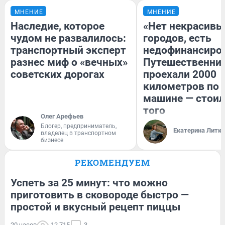
МНЕНИЕ
МНЕНИЕ
Наследие, которое
«Нет некрасивы
чудом не развалилось:
городов, есть
транспортный эксперт
недофинансиро
разнес миф о «вечных»
Путешественни
советских дорогах
проехали 2000
километров по 
машине — стоил
того
Олег Арефьев
Блогер, предприниматель,
Екатерина Литк
владелец в транспортном
бизнесе
РЕКОМЕНДУЕМ
Успеть за 25 минут: что можно
приготовить в сковороде быстро —
простой и вкусный рецепт пиццы
20 часов
12 715
3