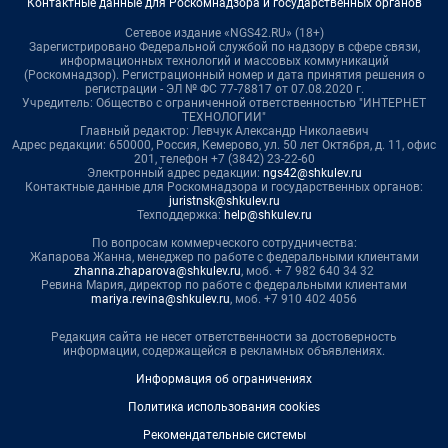
Контактные данные для Роскомнадзора и государственных органов
Сетевое издание «NGS42.RU» (18+)
Зарегистрировано Федеральной службой по надзору в сфере связи,
информационных технологий и массовых коммуникаций
(Роскомнадзор). Регистрационный номер и дата принятия решения о
регистрации - ЭЛ № ФС 77-78817 от 07.08.2020 г.
Учредитель: Общество с ограниченной ответственностью "ИНТЕРНЕТ
ТЕХНОЛОГИИ"
Главный редактор: Левчук Александр Николаевич
Адрес редакции: 650000, Россия, Кемерово, ул. 50 лет Октября, д. 11, офис
201, телефон +7 (3842) 23-22-60
Электронный адрес редакции:
ngs42@shkulev.ru
Контактные данные для Роскомнадзора и государственных органов:
juristnsk@shkulev.ru
Техподдержка:
help@shkulev.ru
По вопросам коммерческого сотрудничества:
Жапарова Жанна, менеджер по работе с федеральными клиентами
zhanna.zhaparova@shkulev.ru
, моб. + 7 982 640 34 32
Ревина Мария, директор по работе с федеральными клиентами
mariya.revina@shkulev.ru
, моб. +7 910 402 4056
Редакция сайта не несет ответственности за достоверность
информации, содержащейся в рекламных объявлениях.
Информация об ограничениях
Политика использования cookies
Рекомендательные системы