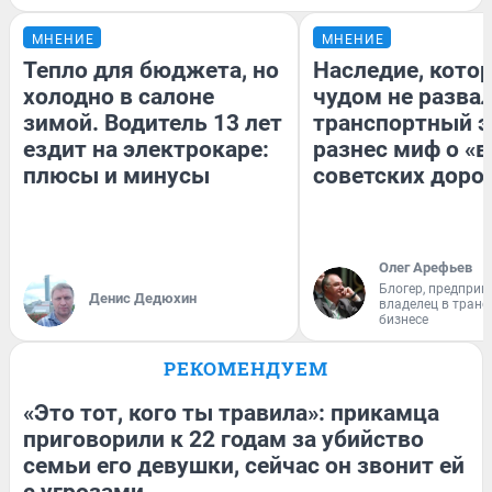
МНЕНИЕ
МНЕНИЕ
Тепло для бюджета, но
Наследие, кото
холодно в салоне
чудом не разва
зимой. Водитель 13 лет
транспортный э
ездит на электрокаре:
разнес миф о «
плюсы и минусы
советских доро
Олег Арефьев
Блогер, предприн
Денис Дедюхин
владелец в тран
бизнесе
РЕКОМЕНДУЕМ
«Это тот, кого ты травила»: прикамца
приговорили к 22 годам за убийство
семьи его девушки, сейчас он звонит ей
с угрозами