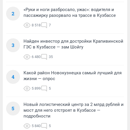
«Руки и ноги разбросало, ужас»: водителя и
2
пассажирку разорвало на трассе в Кузбассе
8 518
7
Найден инвестор для достройки Крапивинской
3
ГЭС в Кузбассе — зам Шойгу
6 480
35
Какой район Новокузнецка самый лучший для
4
жизни — опрос
5 899
5
Новый логистический центр за 2 млрд рублей и
5
мост для него отстроят в Кузбассе —
подробности
5 840
5