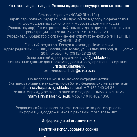
Контактные данные для Роскомнадзора и государственных органов
Сетевое издание «NGS42.RU» (18+)
Зарегистрировано Федеральной службой по надзору в сфере связи,
информационных технологий и массовых коммуникаций
(Роскомнадзор). Регистрационный номер и дата принятия решения о
регистрации - ЭЛ № ФС 77-78817 от 07.08.2020 г.
Учредитель: Общество с ограниченной ответственностью "ИНТЕРНЕТ
ТЕХНОЛОГИИ"
Главный редактор: Левчук Александр Николаевич
Адрес редакции: 650000, Россия, Кемерово, ул. 50 лет Октября, д. 11, офис
201, телефон +7 (3842) 23-22-60
Электронный адрес редакции:
ngs42@shkulev.ru
Контактные данные для Роскомнадзора и государственных органов:
juristnsk@shkulev.ru
Техподдержка:
help@shkulev.ru
По вопросам коммерческого сотрудничества:
Жапарова Жанна, менеджер по работе с федеральными клиентами
zhanna.zhaparova@shkulev.ru
, моб. + 7 982 640 34 32
Ревина Мария, директор по работе с федеральными клиентами
mariya.revina@shkulev.ru
, моб. +7 910 402 4056
Редакция сайта не несет ответственности за достоверность
информации, содержащейся в рекламных объявлениях.
Информация об ограничениях
Политика использования cookies