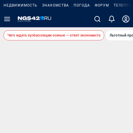
НЕДВИЖИМОСТЬ
ЗНАКОМСТВА
ПОГОДА
ФОРУМ
ТЕЛЕПРО
Чего ждать кузбассовцам осенью — ответ экономиста
Льготный про