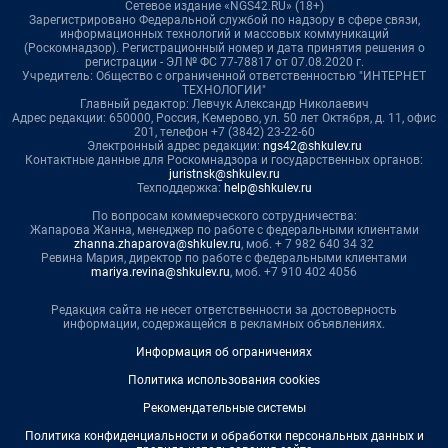
Сетевое издание «NGS42.RU» (18+)
Зарегистрировано Федеральной службой по надзору в сфере связи,
информационных технологий и массовых коммуникаций
(Роскомнадзор). Регистрационный номер и дата принятия решения о
регистрации - ЭЛ № ФС 77-78817 от 07.08.2020 г.
Учредитель: Общество с ограниченной ответственностью "ИНТЕРНЕТ
ТЕХНОЛОГИИ"
Главный редактор: Левчук Александр Николаевич
Адрес редакции: 650000, Россия, Кемерово, ул. 50 лет Октября, д. 11, офис
201, телефон +7 (3842) 23-22-60
Электронный адрес редакции:
ngs42@shkulev.ru
Контактные данные для Роскомнадзора и государственных органов:
juristnsk@shkulev.ru
Техподдержка:
help@shkulev.ru
По вопросам коммерческого сотрудничества:
Жапарова Жанна, менеджер по работе с федеральными клиентами
zhanna.zhaparova@shkulev.ru
, моб. + 7 982 640 34 32
Ревина Мария, директор по работе с федеральными клиентами
mariya.revina@shkulev.ru
, моб. +7 910 402 4056
Редакция сайта не несет ответственности за достоверность
информации, содержащейся в рекламных объявлениях.
Информация об ограничениях
Политика использования cookies
Рекомендательные системы
Политика конфиденциальности и обработки персональных данных и