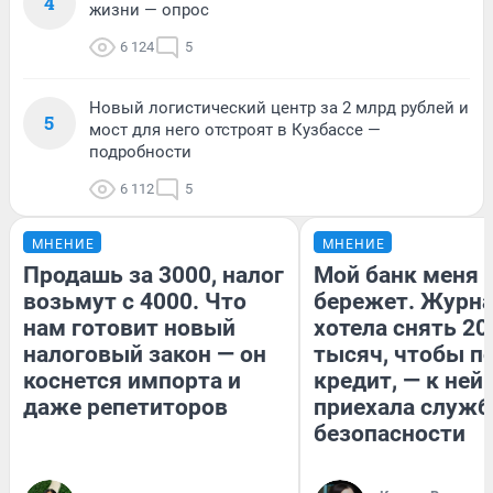
4
жизни — опрос
6 124
5
Новый логистический центр за 2 млрд рублей и
5
мост для него отстроят в Кузбассе —
подробности
6 112
5
МНЕНИЕ
МНЕНИЕ
Продашь за 3000, налог
Мой банк меня
возьмут с 4000. Что
бережет. Журн
нам готовит новый
хотела снять 20
налоговый закон — он
тысяч, чтобы п
коснется импорта и
кредит, — к ней
даже репетиторов
приехала служб
безопасности