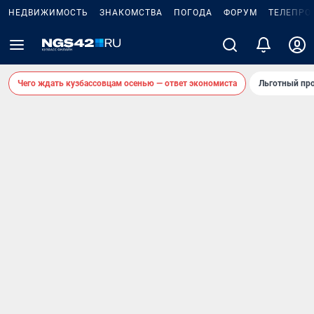
НЕДВИЖИМОСТЬ
ЗНАКОМСТВА
ПОГОДА
ФОРУМ
ТЕЛЕПРО
Чего ждать кузбассовцам осенью — ответ экономиста
Льготный про