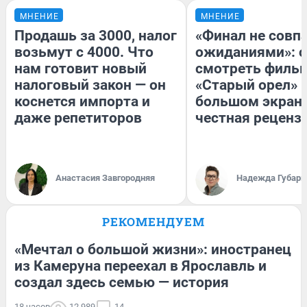
МНЕНИЕ
МНЕНИЕ
Продашь за 3000, налог
«Финал не совпа
возьмут с 4000. Что
ожиданиями»: с
нам готовит новый
смотреть филь
налоговый закон — он
«Старый орел» 
коснется импорта и
большом экран
даже репетиторов
честная реценз
Анастасия Завгородняя
Надежда Губарь
РЕКОМЕНДУЕМ
«Мечтал о большой жизни»: иностранец
из Камеруна переехал в Ярославль и
создал здесь семью — история
18 часов
12 989
14