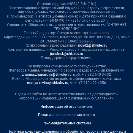
Сетевое издание «NGS42.RU» (18+)
Зарегистрировано Федеральной службой по надзору в сфере связи,
информационных технологий и массовых коммуникаций
(Роскомнадзор). Регистрационный номер и дата принятия решения о
регистрации - ЭЛ № ФС 77-78817 от 07.08.2020 г.
Учредитель: Общество с ограниченной ответственностью "ИНТЕРНЕТ
ТЕХНОЛОГИИ"
Главный редактор: Левчук Александр Николаевич
Адрес редакции: 650000, Россия, Кемерово, ул. 50 лет Октября, д. 11, офис
201, телефон +7 (3842) 23-22-60
Электронный адрес редакции:
ngs42@shkulev.ru
Контактные данные для Роскомнадзора и государственных органов:
juristnsk@shkulev.ru
Техподдержка:
help@shkulev.ru
По вопросам коммерческого сотрудничества:
Жапарова Жанна, менеджер по работе с федеральными клиентами
zhanna.zhaparova@shkulev.ru
, моб. + 7 982 640 34 32
Ревина Мария, директор по работе с федеральными клиентами
mariya.revina@shkulev.ru
, моб. +7 910 402 4056
Редакция сайта не несет ответственности за достоверность
информации, содержащейся в рекламных объявлениях.
Информация об ограничениях
Политика использования cookies
Рекомендательные системы
Политика конфиденциальности и обработки персональных данных и