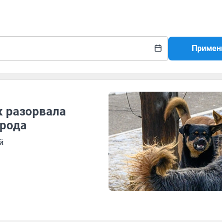
Примен
к разорвала
орода
й