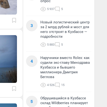
опрос
5 937
5
Новый логистический центр
3
за 2 млрд рублей и мост для
него отстроят в Кузбассе —
подробности
5 883
5
Наручники вместо Rolex: как
4
судили экс-главу Минздрава
Кузбасса и бывшего
миллионера Дмитрия
Беглова
4 526
15
Обрушившийся в Кузбассе
5
склад Wildberries планирует