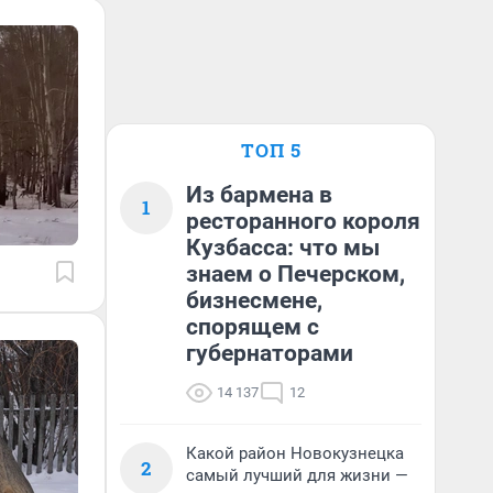
ТОП 5
Из бармена в
1
ресторанного короля
Кузбасса: что мы
знаем о Печерском,
бизнесмене,
спорящем с
губернаторами
14 137
12
Какой район Новокузнецка
2
самый лучший для жизни —