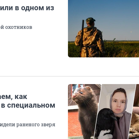
шили в одном из
ой охотников
ем, как
 в специальном
видели раненого зверя