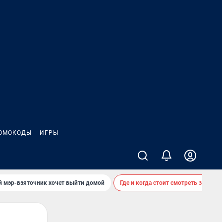
ОМОКОДЫ
ИГРЫ
й мэр-взяточник хочет выйти домой
Где и когда стоит смотреть звездоп