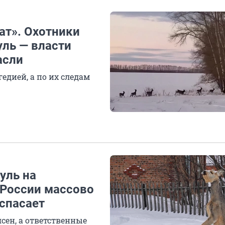
ат». Охотники
уль — власти
асли
едией, а по их следам
уль на
 России массово
 спасает
сен, а ответственные