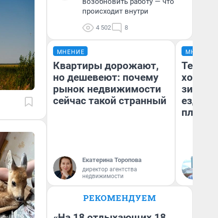
возобновить работу — что
происходит внутри
4 502
8
МНЕНИЕ
МНЕНИЕ
Квартиры дорожают,
Тепло 
но дешевеют: почему
холодн
рынок недвижимости
зимой.
сейчас такой странный
ездит н
плюсы 
Екатерина Торопова
Д
директор агентства
недвижимости
РЕКОМЕНДУЕМ
«На 18 отдыхающих 18