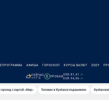
ЛЕПРОГРАММА
АФИША
ГОРОСКОП
КУРСЫ ВАЛЮТ
ZODY
ПР
USD 81,41
СЕЙЧАС
0
ПРОБКИ
+17°C
EUR 94,06
 проезд с картой «Мир»
Топливо в Кузбассе подешевело
Кузбасски