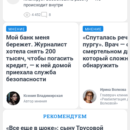
происходит внутри
4 452
8
МНЕНИЕ
МНЕНИЕ
Мой банк меня
«Спуталась речь
бережет. Журналист
пургу». Врач — о
хотела снять 200
смертельном ди
тысяч, чтобы погасить
который сложн
кредит, — к ней домой
обнаружить
приехала служба
безопасности
Ирина Волкова
Главврач клиник
Ксения Владимирская
«Реабилитация д
Автор мнения
Волковой»
РЕКОМЕНДУЕМ
«Все еще в шоке»: сыну Трусовой