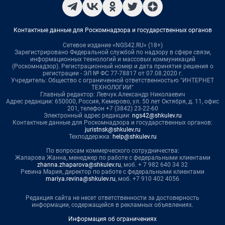
Контактные данные для Роскомнадзора и государственных органов
Сетевое издание «NGS42.RU» (18+)
Зарегистрировано Федеральной службой по надзору в сфере связи,
информационных технологий и массовых коммуникаций
(Роскомнадзор). Регистрационный номер и дата принятия решения о
регистрации - ЭЛ № ФС 77-78817 от 07.08.2020 г.
Учредитель: Общество с ограниченной ответственностью "ИНТЕРНЕТ
ТЕХНОЛОГИИ"
Главный редактор: Левчук Александр Николаевич
Адрес редакции: 650000, Россия, Кемерово, ул. 50 лет Октября, д. 11, офис
201, телефон +7 (3842) 23-22-60
Электронный адрес редакции:
ngs42@shkulev.ru
Контактные данные для Роскомнадзора и государственных органов:
juristnsk@shkulev.ru
Техподдержка:
help@shkulev.ru
По вопросам коммерческого сотрудничества:
Жапарова Жанна, менеджер по работе с федеральными клиентами
zhanna.zhaparova@shkulev.ru
, моб. + 7 982 640 34 32
Ревина Мария, директор по работе с федеральными клиентами
mariya.revina@shkulev.ru
, моб. +7 910 402 4056
Редакция сайта не несет ответственности за достоверность
информации, содержащейся в рекламных объявлениях.
Информация об ограничениях