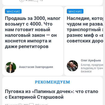
МНЕНИЕ
МНЕНИЕ
Продашь за 3000, налог
Наследие, кото
возьмут с 4000. Что
чудом не разва
нам готовит новый
транспортный э
налоговый закон — он
разнес миф о «
коснется импорта и
советских доро
даже репетиторов
Олег Арефьев
Блогер, предприн
Анастасия Завгородняя
владелец в тран
бизнесе
РЕКОМЕНДУЕМ
Пуговка из «Папиных дочек»: что стало
с Екатериной Старшовой