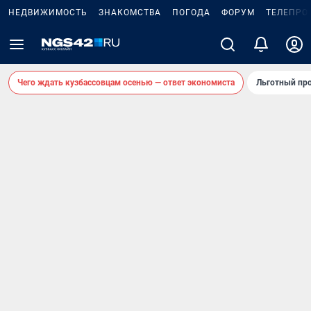
НЕДВИЖИМОСТЬ
ЗНАКОМСТВА
ПОГОДА
ФОРУМ
ТЕЛЕПРО
Чего ждать кузбассовцам осенью — ответ экономиста
Льготный про