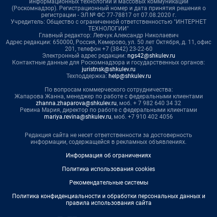
информационных технологий и массовых коммуникаций
(Роскомнадзор). Регистрационный номер и дата принятия решения о
регистрации - ЭЛ № ФС 77-78817 от 07.08.2020 г.
Учредитель: Общество с ограниченной ответственностью "ИНТЕРНЕТ
ТЕХНОЛОГИИ"
Главный редактор: Левчук Александр Николаевич
Адрес редакции: 650000, Россия, Кемерово, ул. 50 лет Октября, д. 11, офис
201, телефон +7 (3842) 23-22-60
Электронный адрес редакции:
ngs42@shkulev.ru
Контактные данные для Роскомнадзора и государственных органов:
juristnsk@shkulev.ru
Техподдержка:
help@shkulev.ru
По вопросам коммерческого сотрудничества:
Жапарова Жанна, менеджер по работе с федеральными клиентами
zhanna.zhaparova@shkulev.ru
, моб. + 7 982 640 34 32
Ревина Мария, директор по работе с федеральными клиентами
mariya.revina@shkulev.ru
, моб. +7 910 402 4056
Редакция сайта не несет ответственности за достоверность
информации, содержащейся в рекламных объявлениях.
Информация об ограничениях
Политика использования cookies
Рекомендательные системы
Политика конфиденциальности и обработки персональных данных и
правила использования сайта