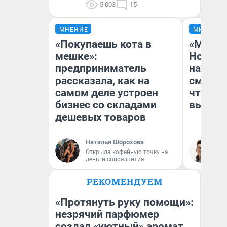
5 003
15
МНЕНИЕ
МНЕНИЕ
«Покупаешь кота в
«Мы ви
мешке»:
Нолана
предприниматель
настро
рассказала, как на
смотре
самом деле устроен
чтобы 
бизнес со складами
выгляд
дешевых товаров
Наталья Шорохова
На
Открыла кофейную точку на
деньги соцразвития
РЕКОМЕНДУЕМ
«Протянуть руку помощи»:
незрячий парфюмер
создал «уютный» аромат