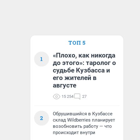
ТОП 5
«Плохо, как никогда
1
до этого»: таролог о
судьбе Кузбасса и
его жителей в
августе
15 254
27
Обрушившийся в Кузбассе
2
склад Wildberries планирует
возобновить работу — что
происходит внутри