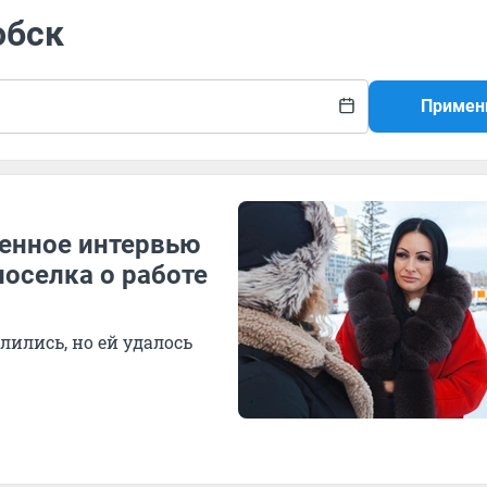
обск
Примен
венное интервью
поселка о работе
лились, но ей удалось