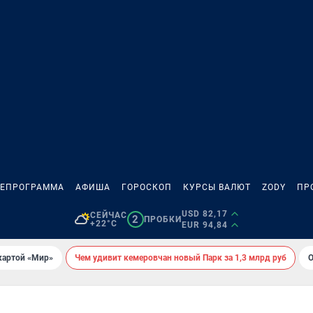
ЛЕПРОГРАММА
АФИША
ГОРОСКОП
КУРСЫ ВАЛЮТ
ZODY
ПР
USD 82,17
СЕЙЧАС
2
ПРОБКИ
+22°C
EUR 94,84
картой «Мир»
Чем удивит кемеровчан новый Парк за 1,3 млрд руб
О