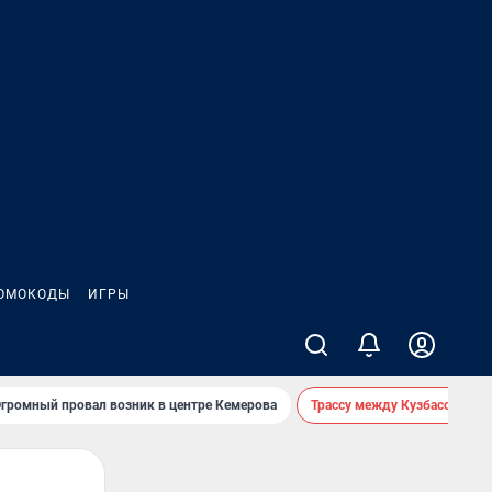
ОМОКОДЫ
ИГРЫ
громный провал возник в центре Кемерова
Трассу между Кузбассом и 