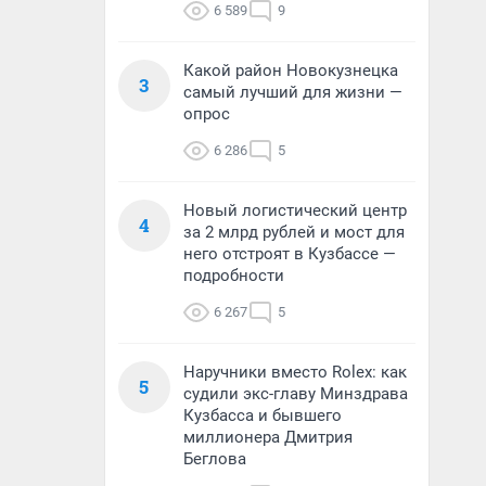
6 589
9
Какой район Новокузнецка
3
самый лучший для жизни —
опрос
6 286
5
Новый логистический центр
4
за 2 млрд рублей и мост для
него отстроят в Кузбассе —
подробности
6 267
5
Наручники вместо Rolex: как
5
судили экс-главу Минздрава
Кузбасса и бывшего
миллионера Дмитрия
Беглова