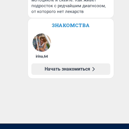
мотоцикле и скейте. Как живет
подросток с редчайшим диагнозом,
от которого нет лекарств
ЗНАКОМСТВА
irina
,
64
Начать знакомиться