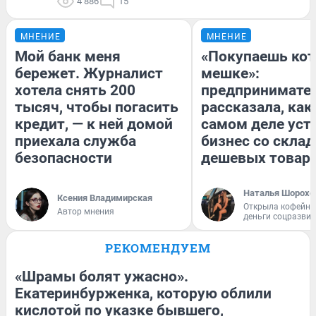
4 886
15
МНЕНИЕ
МНЕНИЕ
Мой банк меня
«Покупаешь кот
бережет. Журналист
мешке»:
хотела снять 200
предпринимате
тысяч, чтобы погасить
рассказала, как
кредит, — к ней домой
самом деле уст
приехала служба
бизнес со скла
безопасности
дешевых товар
Наталья Шорохо
Ксения Владимирская
Открыла кофейну
Автор мнения
деньги соцразви
РЕКОМЕНДУЕМ
«Шрамы болят ужасно».
Екатеринбурженка, которую облили
кислотой по указке бывшего,