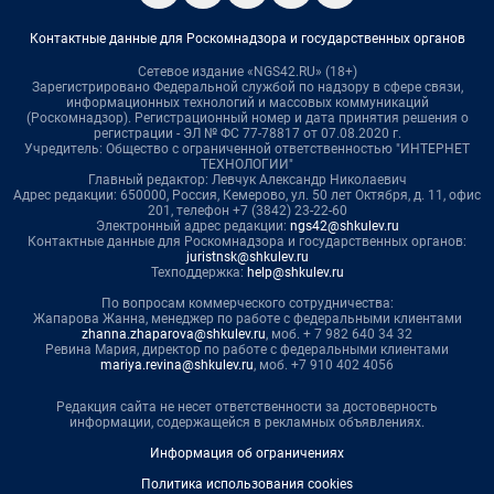
Контактные данные для Роскомнадзора и государственных органов
Сетевое издание «NGS42.RU» (18+)
Зарегистрировано Федеральной службой по надзору в сфере связи,
информационных технологий и массовых коммуникаций
(Роскомнадзор). Регистрационный номер и дата принятия решения о
регистрации - ЭЛ № ФС 77-78817 от 07.08.2020 г.
Учредитель: Общество с ограниченной ответственностью "ИНТЕРНЕТ
ТЕХНОЛОГИИ"
Главный редактор: Левчук Александр Николаевич
Адрес редакции: 650000, Россия, Кемерово, ул. 50 лет Октября, д. 11, офис
201, телефон +7 (3842) 23-22-60
Электронный адрес редакции:
ngs42@shkulev.ru
Контактные данные для Роскомнадзора и государственных органов:
juristnsk@shkulev.ru
Техподдержка:
help@shkulev.ru
По вопросам коммерческого сотрудничества:
Жапарова Жанна, менеджер по работе с федеральными клиентами
zhanna.zhaparova@shkulev.ru
, моб. + 7 982 640 34 32
Ревина Мария, директор по работе с федеральными клиентами
mariya.revina@shkulev.ru
, моб. +7 910 402 4056
Редакция сайта не несет ответственности за достоверность
информации, содержащейся в рекламных объявлениях.
Информация об ограничениях
Политика использования cookies