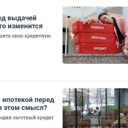
ед выдачей
что изменится
чшить свою кредитную
 ипотекой перед
в этом смысл?
е один льготный кредит