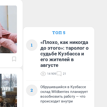
ТОП 5
«Плохо, как никогда
1
до этого»: таролог о
судьбе Кузбасса и
его жителей в
августе
14 909
21
Обрушившийся в Кузбассе
2
склад Wildberries планирует
возобновить работу — что
происходит внутри