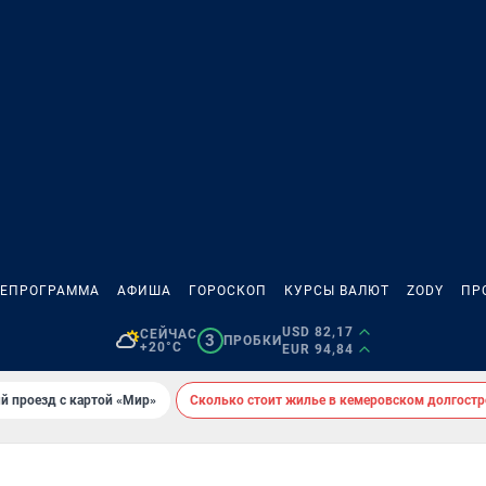
ЛЕПРОГРАММА
АФИША
ГОРОСКОП
КУРСЫ ВАЛЮТ
ZODY
ПР
USD 82,17
СЕЙЧАС
3
ПРОБКИ
+20°C
EUR 94,84
й проезд с картой «Мир»
Сколько стоит жилье в кемеровском долгостр