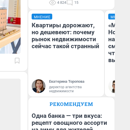
4 824
15
МНЕНИЕ
МНЕНИЕ
Квартиры дорожают,
«Мы ви
но дешевеют: почему
Нолана
рынок недвижимости
настро
сейчас такой странный
смотре
чтобы 
выгляд
Екатерина Торопова
На
директор агентства
недвижимости
РЕКОМЕНДУЕМ
Одна банка — три вкуса:
рецепт овощного ассорти
на зиму для жителей