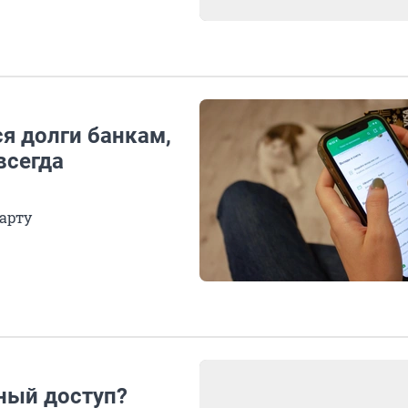
ся долги банкам,
всегда
арту
ный доступ?