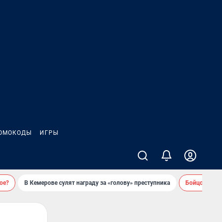
ОМОКОДЫ
ИГРЫ
ое?
В Кемерове сулят награду за «голову» преступника
Бойцовский 