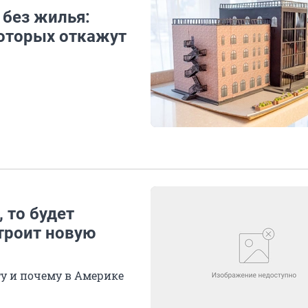
 без жилья:
оторых откажут
 то будет
строит новую
ту и почему в Америке