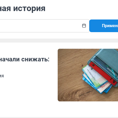
ная история
Примен
начали снижать:
мя