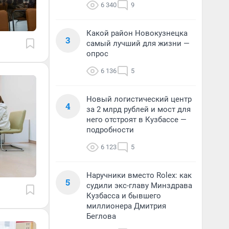
6 340
9
Какой район Новокузнецка
3
самый лучший для жизни —
опрос
6 136
5
Новый логистический центр
4
за 2 млрд рублей и мост для
него отстроят в Кузбассе —
подробности
6 123
5
Наручники вместо Rolex: как
5
судили экс-главу Минздрава
Кузбасса и бывшего
миллионера Дмитрия
Беглова