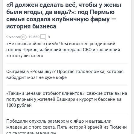
«Я должен сделать всё, чтобы у жены
были ягоды, да ведь?»: под Пермью
семья создала клубничную ферму —
история бизнеса
9 часов
12 559
9
«Не связывайся с ним!» Чем известен ревдинский
гопник Черкас, избивший ветерана СВО и грозивший
«отпетушить» его
Сыграем в «Ромашку»? Простая головоломка, которая
взбодрит мозг не хуже кофе
«Такими ценами отобьют клиентов»: свежие отзывы на
популярный у жителей Башкирии курорт и бассейн за
1000 рублей
Победили опухоль размером с яйцо и вытащили
младенца с того света. Пять историй врачей из Тюмени
со счастливым концом