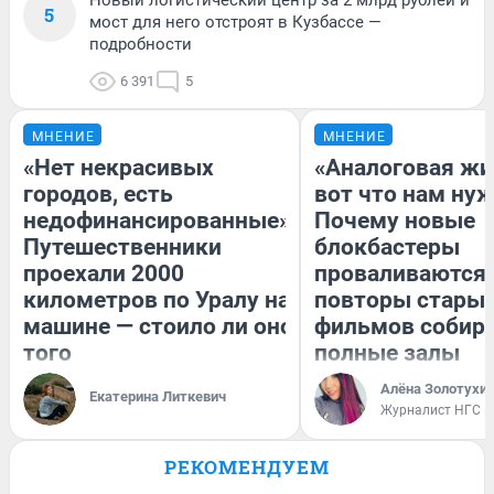
5
мост для него отстроят в Кузбассе —
подробности
6 391
5
МНЕНИЕ
МНЕНИЕ
«Нет некрасивых
«Аналоговая жи
городов, есть
вот что нам нуж
недофинансированные».
Почему новые
Путешественники
блокбастеры
проехали 2000
проваливаются,
километров по Уралу на
повторы стары
машине — стоило ли оно
фильмов собир
того
полные залы
Алёна Золотухи
Екатерина Литкевич
Журналист НГС
РЕКОМЕНДУЕМ