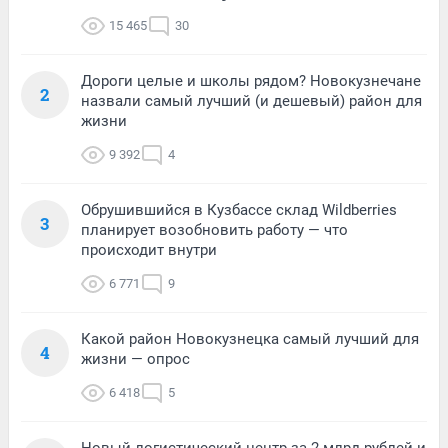
15 465
30
Дороги целые и школы рядом? Новокузнечане
2
назвали самый лучший (и дешевый) район для
жизни
9 392
4
Обрушившийся в Кузбассе склад Wildberries
3
планирует возобновить работу — что
происходит внутри
6 771
9
Какой район Новокузнецка самый лучший для
4
жизни — опрос
6 418
5
Новый логистический центр за 2 млрд рублей и