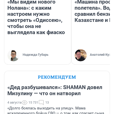
«Мы видим нового
«Машина прост
Нолана»: с каким
полетела». Вод
настроем нужно
сравнил бензин
смотреть «Одиссею»,
Казахстане и Р
чтобы она не
выглядела как фиаско
Надежда Губарь
Анатолий Кузн
РЕКОМЕНДУЕМ
«Дед разбушевался»: SHAMAN довел
Мизулину — что он натворил
4 августа
15 731
13
«Долго боялась выходить на улицу». Мама
искалеченного бойца СВО — о том, как спасает сына,