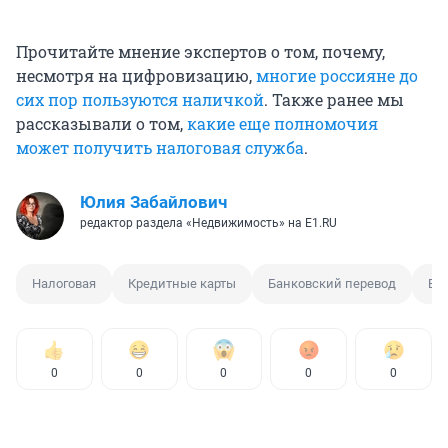
Прочитайте мнение экспертов о том, почему,
несмотря на цифровизацию,
многие россияне до
сих пор пользуются наличкой
. Также ранее мы
рассказывали о том,
какие еще полномочия
может получить налоговая служба
.
Юлия Забайлович
редактор раздела «Недвижимость» на E1.RU
Налоговая
Кредитные карты
Банковский перевод
Ба
0
0
0
0
0