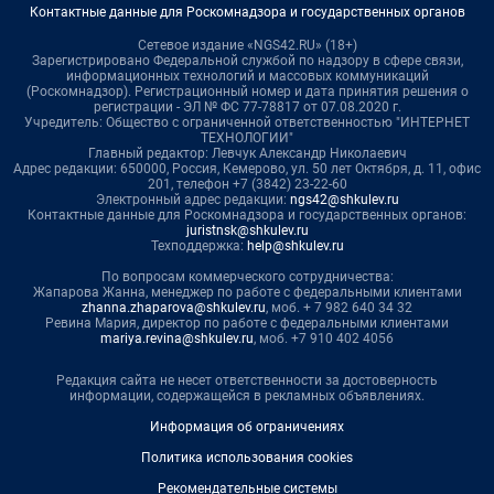
Контактные данные для Роскомнадзора и государственных органов
Сетевое издание «NGS42.RU» (18+)
Зарегистрировано Федеральной службой по надзору в сфере связи,
информационных технологий и массовых коммуникаций
(Роскомнадзор). Регистрационный номер и дата принятия решения о
регистрации - ЭЛ № ФС 77-78817 от 07.08.2020 г.
Учредитель: Общество с ограниченной ответственностью "ИНТЕРНЕТ
ТЕХНОЛОГИИ"
Главный редактор: Левчук Александр Николаевич
Адрес редакции: 650000, Россия, Кемерово, ул. 50 лет Октября, д. 11, офис
201, телефон +7 (3842) 23-22-60
Электронный адрес редакции:
ngs42@shkulev.ru
Контактные данные для Роскомнадзора и государственных органов:
juristnsk@shkulev.ru
Техподдержка:
help@shkulev.ru
По вопросам коммерческого сотрудничества:
Жапарова Жанна, менеджер по работе с федеральными клиентами
zhanna.zhaparova@shkulev.ru
, моб. + 7 982 640 34 32
Ревина Мария, директор по работе с федеральными клиентами
mariya.revina@shkulev.ru
, моб. +7 910 402 4056
Редакция сайта не несет ответственности за достоверность
информации, содержащейся в рекламных объявлениях.
Информация об ограничениях
Политика использования cookies
Рекомендательные системы