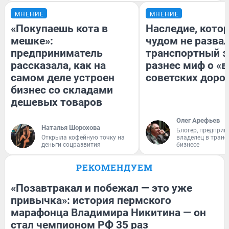
МНЕНИЕ
МНЕНИЕ
«Покупаешь кота в
Наследие, кото
мешке»:
чудом не разва
предприниматель
транспортный э
рассказала, как на
разнес миф о «
самом деле устроен
советских доро
бизнес со складами
дешевых товаров
Олег Арефьев
Наталья Шорохова
Блогер, предприн
Открыла кофейную точку на
владелец в тран
деньги соцразвития
бизнесе
РЕКОМЕНДУЕМ
«Позавтракал и побежал — это уже
привычка»: история пермского
марафонца Владимира Никитина — он
стал чемпионом РФ 35 раз