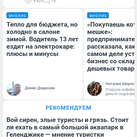
4 825
15
МНЕНИЕ
МНЕНИЕ
Тепло для бюджета, но
«Покупаешь кот
холодно в салоне
мешке»:
зимой. Водитель 13 лет
предпринимате
ездит на электрокаре:
рассказала, как
плюсы и минусы
самом деле уст
бизнес со скла
дешевых товар
Наталья Шорохо
Денис Дедюхин
Открыла кофейну
деньги соцразви
РЕКОМЕНДУЕМ
Вой сирен, злые туристы и грязь. Стоит
ли ехать в самый большой аквапарк в
Геленджике — мнение туристки