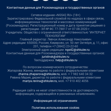
Контактные данные для Роскомнадзора и государственных органов
Сетевое издание «NGS42.RU» (18+)
Зарегистрировано Федеральной службой по надзору в сфере связи,
информационных технологий и массовых коммуникаций
(Роскомнадзор). Регистрационный номер и дата принятия решения о
регистрации - ЭЛ № ФС 77-78817 от 07.08.2020 г.
Учредитель: Общество с ограниченной ответственностью "ИНТЕРНЕТ
ТЕХНОЛОГИИ"
Главный редактор: Левчук Александр Николаевич
Адрес редакции: 650000, Россия, Кемерово, ул. 50 лет Октября, д. 11, офис
201, телефон +7 (3842) 23-22-60
Электронный адрес редакции:
ngs42@shkulev.ru
Контактные данные для Роскомнадзора и государственных органов:
juristnsk@shkulev.ru
Техподдержка:
help@shkulev.ru
По вопросам коммерческого сотрудничества:
Жапарова Жанна, менеджер по работе с федеральными клиентами
zhanna.zhaparova@shkulev.ru
, моб. + 7 982 640 34 32
Ревина Мария, директор по работе с федеральными клиентами
mariya.revina@shkulev.ru
, моб. +7 910 402 4056
Редакция сайта не несет ответственности за достоверность
информации, содержащейся в рекламных объявлениях.
Информация об ограничениях
Политика использования cookies