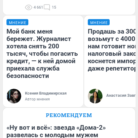
4 661
15
МНЕНИЕ
МНЕНИЕ
Мой банк меня
Продашь за 3000
бережет. Журналист
возьмут с 4000.
хотела снять 200
нам готовит но
тысяч, чтобы погасить
налоговый зако
кредит, — к ней домой
коснется импор
приехала служба
даже репетитор
безопасности
Ксения Владимирская
Анастасия Завг
Автор мнения
РЕКОМЕНДУЕМ
«Ну вот и всё»: звезда «Дома-2»
развелась с молодым мужем