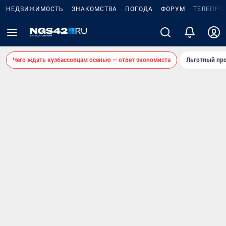
НЕДВИЖИМОСТЬ
ЗНАКОМСТВА
ПОГОДА
ФОРУМ
ТЕЛЕПРО
Чего ждать кузбассовцам осенью — ответ экономиста
Льготный про