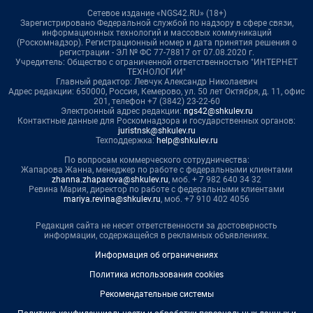
Сетевое издание «NGS42.RU» (18+)
Зарегистрировано Федеральной службой по надзору в сфере связи,
информационных технологий и массовых коммуникаций
(Роскомнадзор). Регистрационный номер и дата принятия решения о
регистрации - ЭЛ № ФС 77-78817 от 07.08.2020 г.
Учредитель: Общество с ограниченной ответственностью "ИНТЕРНЕТ
ТЕХНОЛОГИИ"
Главный редактор: Левчук Александр Николаевич
Адрес редакции: 650000, Россия, Кемерово, ул. 50 лет Октября, д. 11, офис
201, телефон +7 (3842) 23-22-60
Электронный адрес редакции:
ngs42@shkulev.ru
Контактные данные для Роскомнадзора и государственных органов:
juristnsk@shkulev.ru
Техподдержка:
help@shkulev.ru
По вопросам коммерческого сотрудничества:
Жапарова Жанна, менеджер по работе с федеральными клиентами
zhanna.zhaparova@shkulev.ru
, моб. + 7 982 640 34 32
Ревина Мария, директор по работе с федеральными клиентами
mariya.revina@shkulev.ru
, моб. +7 910 402 4056
Редакция сайта не несет ответственности за достоверность
информации, содержащейся в рекламных объявлениях.
Информация об ограничениях
Политика использования cookies
Рекомендательные системы