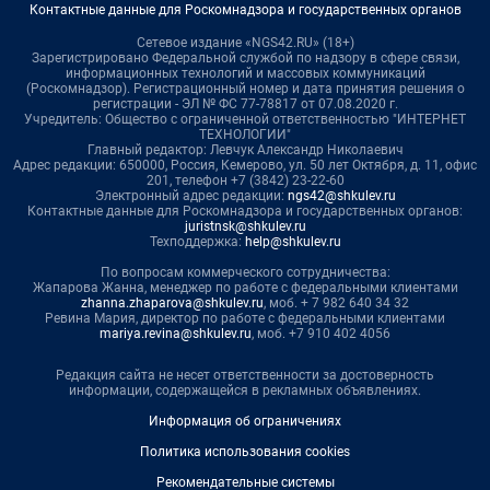
Контактные данные для Роскомнадзора и государственных органов
Сетевое издание «NGS42.RU» (18+)
Зарегистрировано Федеральной службой по надзору в сфере связи,
информационных технологий и массовых коммуникаций
(Роскомнадзор). Регистрационный номер и дата принятия решения о
регистрации - ЭЛ № ФС 77-78817 от 07.08.2020 г.
Учредитель: Общество с ограниченной ответственностью "ИНТЕРНЕТ
ТЕХНОЛОГИИ"
Главный редактор: Левчук Александр Николаевич
Адрес редакции: 650000, Россия, Кемерово, ул. 50 лет Октября, д. 11, офис
201, телефон +7 (3842) 23-22-60
Электронный адрес редакции:
ngs42@shkulev.ru
Контактные данные для Роскомнадзора и государственных органов:
juristnsk@shkulev.ru
Техподдержка:
help@shkulev.ru
По вопросам коммерческого сотрудничества:
Жапарова Жанна, менеджер по работе с федеральными клиентами
zhanna.zhaparova@shkulev.ru
, моб. + 7 982 640 34 32
Ревина Мария, директор по работе с федеральными клиентами
mariya.revina@shkulev.ru
, моб. +7 910 402 4056
Редакция сайта не несет ответственности за достоверность
информации, содержащейся в рекламных объявлениях.
Информация об ограничениях
Политика использования cookies
Рекомендательные системы