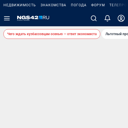
НЕДВИЖИМОСТЬ
ЗНАКОМСТВА
ПОГОДА
ФОРУМ
ТЕЛЕПРО
Чего ждать кузбассовцам осенью — ответ экономиста
Льготный про