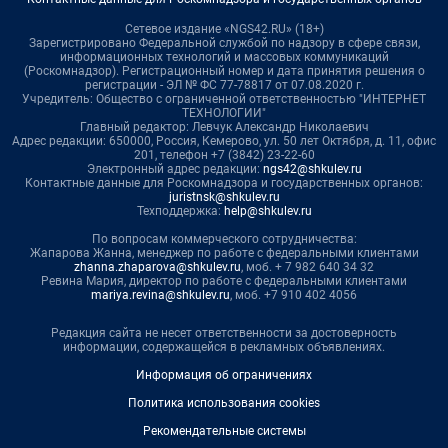
Сетевое издание «NGS42.RU» (18+)
Зарегистрировано Федеральной службой по надзору в сфере связи,
информационных технологий и массовых коммуникаций
(Роскомнадзор). Регистрационный номер и дата принятия решения о
регистрации - ЭЛ № ФС 77-78817 от 07.08.2020 г.
Учредитель: Общество с ограниченной ответственностью "ИНТЕРНЕТ
ТЕХНОЛОГИИ"
Главный редактор: Левчук Александр Николаевич
Адрес редакции: 650000, Россия, Кемерово, ул. 50 лет Октября, д. 11, офис
201, телефон +7 (3842) 23-22-60
Электронный адрес редакции:
ngs42@shkulev.ru
Контактные данные для Роскомнадзора и государственных органов:
juristnsk@shkulev.ru
Техподдержка:
help@shkulev.ru
По вопросам коммерческого сотрудничества:
Жапарова Жанна, менеджер по работе с федеральными клиентами
zhanna.zhaparova@shkulev.ru
, моб. + 7 982 640 34 32
Ревина Мария, директор по работе с федеральными клиентами
mariya.revina@shkulev.ru
, моб. +7 910 402 4056
Редакция сайта не несет ответственности за достоверность
информации, содержащейся в рекламных объявлениях.
Информация об ограничениях
Политика использования cookies
Рекомендательные системы