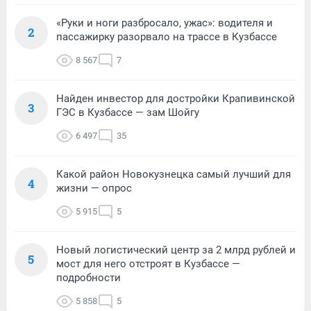
«Руки и ноги разбросало, ужас»: водителя и
2
пассажирку разорвало на трассе в Кузбассе
8 567
7
Найден инвестор для достройки Крапивинской
3
ГЭС в Кузбассе — зам Шойгу
6 497
35
Какой район Новокузнецка самый лучший для
4
жизни — опрос
5 915
5
Новый логистический центр за 2 млрд рублей и
5
мост для него отстроят в Кузбассе —
подробности
5 858
5