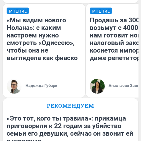
МНЕНИЕ
МНЕНИЕ
«Мы видим нового
Продашь за 3000
Нолана»: с каким
возьмут с 4000.
настроем нужно
нам готовит но
смотреть «Одиссею»,
налоговый зако
чтобы она не
коснется импор
выглядела как фиаско
даже репетитор
Надежда Губарь
Анастасия Завг
РЕКОМЕНДУЕМ
«Это тот, кого ты травила»: прикамца
приговорили к 22 годам за убийство
семьи его девушки, сейчас он звонит ей
с угрозами