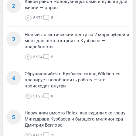
Какой район Новокузнецка самый лучший для
2
жизни — опрос
5 972
5
Новый логистический центр за 2 млрд рублей и
3
мост для него отстроят в Кузбассе —
подробности
5 934
5
Обрушившийся в Кузбассе склад Wildberries
4
планирует возобновить работу — что
происходит внутри
5 025
8
Наручники вместо Rolex: как судили экс-главу
5
Минздрава Кузбасса и бывшего миллионера
Дмитрия Беглова
4 604
15