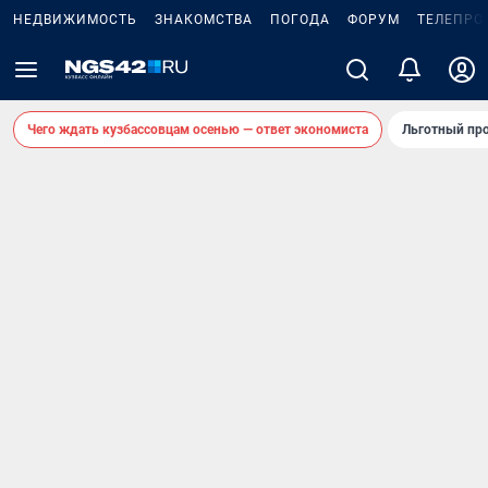
НЕДВИЖИМОСТЬ
ЗНАКОМСТВА
ПОГОДА
ФОРУМ
ТЕЛЕПРО
Чего ждать кузбассовцам осенью — ответ экономиста
Льготный про