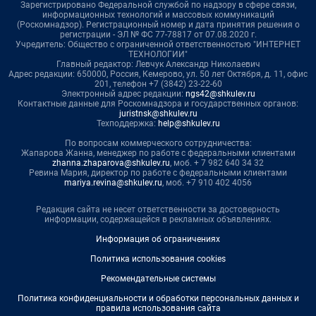
Зарегистрировано Федеральной службой по надзору в сфере связи,
информационных технологий и массовых коммуникаций
(Роскомнадзор). Регистрационный номер и дата принятия решения о
регистрации - ЭЛ № ФС 77-78817 от 07.08.2020 г.
Учредитель: Общество с ограниченной ответственностью "ИНТЕРНЕТ
ТЕХНОЛОГИИ"
Главный редактор: Левчук Александр Николаевич
Адрес редакции: 650000, Россия, Кемерово, ул. 50 лет Октября, д. 11, офис
201, телефон +7 (3842) 23-22-60
Электронный адрес редакции:
ngs42@shkulev.ru
Контактные данные для Роскомнадзора и государственных органов:
juristnsk@shkulev.ru
Техподдержка:
help@shkulev.ru
По вопросам коммерческого сотрудничества:
Жапарова Жанна, менеджер по работе с федеральными клиентами
zhanna.zhaparova@shkulev.ru
, моб. + 7 982 640 34 32
Ревина Мария, директор по работе с федеральными клиентами
mariya.revina@shkulev.ru
, моб. +7 910 402 4056
Редакция сайта не несет ответственности за достоверность
информации, содержащейся в рекламных объявлениях.
Информация об ограничениях
Политика использования cookies
Рекомендательные системы
Политика конфиденциальности и обработки персональных данных и
правила использования сайта