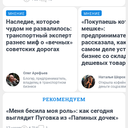
МНЕНИЕ
МНЕНИЕ
Наследие, которое
«Покупаешь кот
чудом не развалилось:
мешке»:
транспортный эксперт
предпринимате
разнес миф о «вечных»
рассказала, как
советских дорогах
самом деле уст
бизнес со скла
дешевых товар
Олег Арефьев
Наталья Шорохо
Блогер, предприниматель,
владелец в транспортном
Открыла кофейну
бизнесе
деньги соцразви
РЕКОМЕНДУЕМ
«Меня бесила моя роль»: как сегодня
выглядит Пуговка из «Папиных дочек»
17 часов
6 714
1