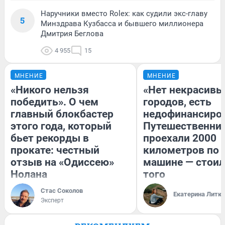
Наручники вместо Rolex: как судили экс-главу
5
Минздрава Кузбасса и бывшего миллионера
Дмитрия Беглова
4 955
15
МНЕНИЕ
МНЕНИЕ
«Никого нельзя
«Нет некрасивы
победить». О чем
городов, есть
главный блокбастер
недофинансиро
этого года, который
Путешественни
бьет рекорды в
проехали 2000
прокате: честный
километров по 
отзыв на «Одиссею»
машине — стоил
Нолана
того
Стас Соколов
Екатерина Литк
Эксперт