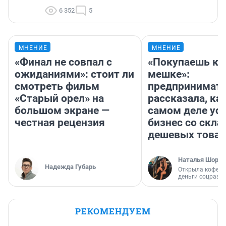
6 352
5
МНЕНИЕ
МНЕНИЕ
«Финал не совпал с
«Покупаешь ко
ожиданиями»: стоит ли
мешке»:
смотреть фильм
предпринимат
«Старый орел» на
рассказала, как
большом экране —
самом деле ус
честная рецензия
бизнес со скл
дешевых това
Наталья Шорох
Надежда Губарь
Открыла кофейн
деньги соцразв
РЕКОМЕНДУЕМ