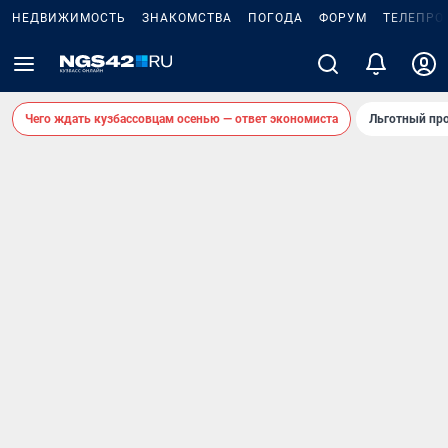
НЕДВИЖИМОСТЬ
ЗНАКОМСТВА
ПОГОДА
ФОРУМ
ТЕЛЕПРО
Чего ждать кузбассовцам осенью — ответ экономиста
Льготный про