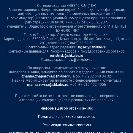
Сетевое издание «NGS42.RU» (18+)
Зарегистрировано Федеральной службой по надзору в сфере связи,
информационных технологий и массовых коммуникаций
(Роскомнадзор). Регистрационный номер и дата принятия решения о
регистрации - ЭЛ № ФС 77-78817 от 07.08.2020 г.
Учредитель: Общество с ограниченной ответственностью "ИНТЕРНЕТ
ТЕХНОЛОГИИ"
Главный редактор: Левчук Александр Николаевич
Адрес редакции: 650000, Россия, Кемерово, ул. 50 лет Октября, д. 11, офис
201, телефон +7 (3842) 23-22-60
Электронный адрес редакции:
ngs42@shkulev.ru
Контактные данные для Роскомнадзора и государственных органов:
juristnsk@shkulev.ru
Техподдержка:
help@shkulev.ru
По вопросам коммерческого сотрудничества:
Жапарова Жанна, менеджер по работе с федеральными клиентами
zhanna.zhaparova@shkulev.ru
, моб. + 7 982 640 34 32
Ревина Мария, директор по работе с федеральными клиентами
mariya.revina@shkulev.ru
, моб. +7 910 402 4056
Редакция сайта не несет ответственности за достоверность
информации, содержащейся в рекламных объявлениях.
Информация об ограничениях
Политика использования cookies
Рекомендательные системы