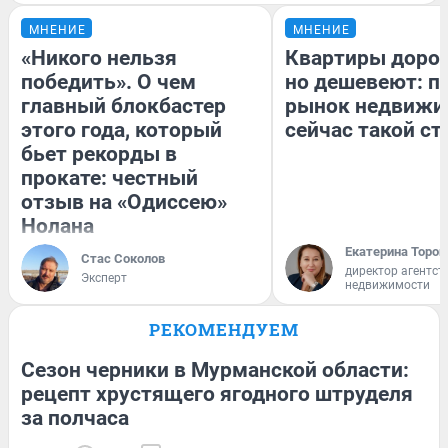
МНЕНИЕ
МНЕНИЕ
«Никого нельзя
Квартиры доро
победить». О чем
но дешевеют: п
главный блокбастер
рынок недвижи
этого года, который
сейчас такой с
бьет рекорды в
прокате: честный
отзыв на «Одиссею»
Нолана
Екатерина Тороп
Стас Соколов
директор агентст
Эксперт
недвижимости
РЕКОМЕНДУЕМ
Сезон черники в Мурманской области:
рецепт хрустящего ягодного штруделя
за полчаса