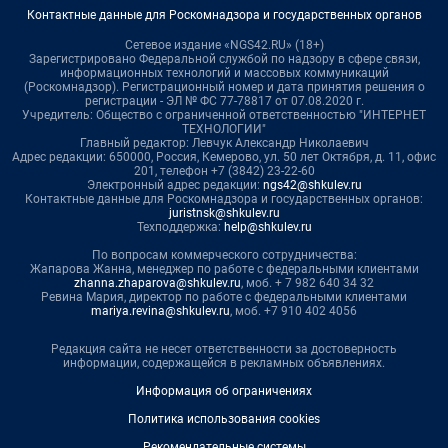
Контактные данные для Роскомнадзора и государственных органов
Сетевое издание «NGS42.RU» (18+)
Зарегистрировано Федеральной службой по надзору в сфере связи,
информационных технологий и массовых коммуникаций
(Роскомнадзор). Регистрационный номер и дата принятия решения о
регистрации - ЭЛ № ФС 77-78817 от 07.08.2020 г.
Учредитель: Общество с ограниченной ответственностью "ИНТЕРНЕТ
ТЕХНОЛОГИИ"
Главный редактор: Левчук Александр Николаевич
Адрес редакции: 650000, Россия, Кемерово, ул. 50 лет Октября, д. 11, офис
201, телефон +7 (3842) 23-22-60
Электронный адрес редакции:
ngs42@shkulev.ru
Контактные данные для Роскомнадзора и государственных органов:
juristnsk@shkulev.ru
Техподдержка:
help@shkulev.ru
По вопросам коммерческого сотрудничества:
Жапарова Жанна, менеджер по работе с федеральными клиентами
zhanna.zhaparova@shkulev.ru
, моб. + 7 982 640 34 32
Ревина Мария, директор по работе с федеральными клиентами
mariya.revina@shkulev.ru
, моб. +7 910 402 4056
Редакция сайта не несет ответственности за достоверность
информации, содержащейся в рекламных объявлениях.
Информация об ограничениях
Политика использования cookies
Рекомендательные системы