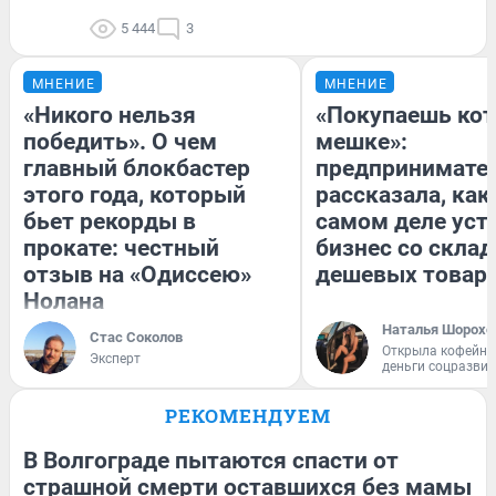
5 444
3
МНЕНИЕ
МНЕНИЕ
«Никого нельзя
«Покупаешь кот
победить». О чем
мешке»:
главный блокбастер
предпринимате
этого года, который
рассказала, как
бьет рекорды в
самом деле уст
прокате: честный
бизнес со скла
отзыв на «Одиссею»
дешевых товар
Нолана
Наталья Шорохо
Стас Соколов
Открыла кофейну
Эксперт
деньги соцразви
РЕКОМЕНДУЕМ
В Волгограде пытаются спасти от
страшной смерти оставшихся без мамы