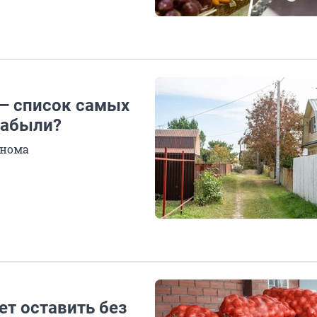
 — список самых
забыли?
онома
т оставить без