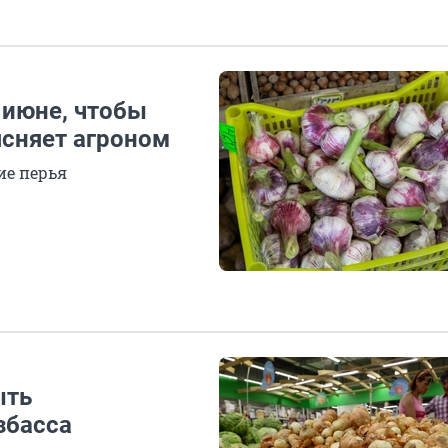
 июне, чтобы
ясняет агроном
ие перья
ыть
збасса