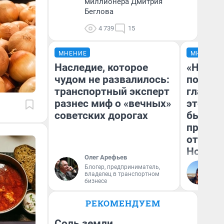
миллионера Дмитрия
Беглова
4 739
15
МНЕНИЕ
МНЕНИЕ
Наследие, которое
«Никог
чудом не развалилось:
победи
транспортный эксперт
главны
разнес миф о «вечных»
этого г
советских дорогах
бьет р
прокат
отзыв 
Нолана
Олег Арефьев
Блогер, предприниматель,
Ст
владелец в транспортном
Эк
бизнесе
РЕКОМЕНДУЕМ
Соль земли