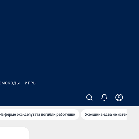
ОМОКОДЫ
ИГРЫ
На ферме экс-депутата погибли работники
Женщина едва не истекла кро