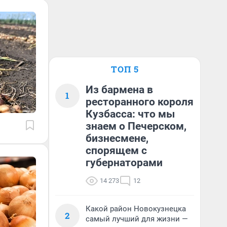
ТОП 5
Из бармена в
1
ресторанного короля
Кузбасса: что мы
знаем о Печерском,
бизнесмене,
спорящем с
губернаторами
14 273
12
Какой район Новокузнецка
2
самый лучший для жизни —