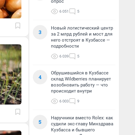
опрос
6 051
5
Новый логистический центр
3
за 2 млрд рублей и мост для
него отстроят в Кузбассе —
подробности
6 039
5
Обрушившийся в Кузбассе
4
склад Wildberries планирует
возобновить работу — что
происходит внутри
6 003
9
Наручники вместо Rolex: как
5
судили экс-главу Минздрава
Кузбасса и бывшего