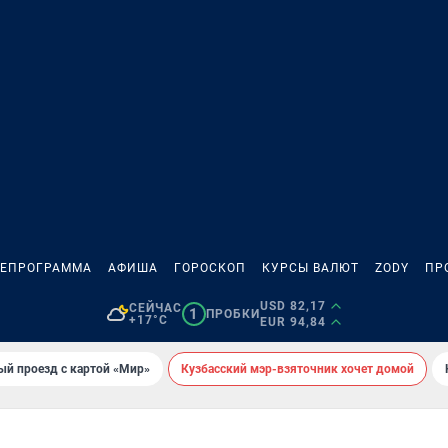
ЛЕПРОГРАММА
АФИША
ГОРОСКОП
КУРСЫ ВАЛЮТ
ZODY
ПР
USD 82,17
СЕЙЧАС
1
ПРОБКИ
+17°C
EUR 94,84
ый проезд с картой «Мир»
Кузбасский мэр-взяточник хочет домой