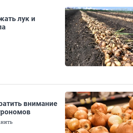
жать лук и
ла
братить внимание
грономов
анить