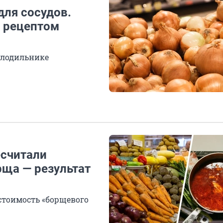
для сосудов.
 рецептом
олодильнике
есчитали
рща — результат
 стоимость «борщевого