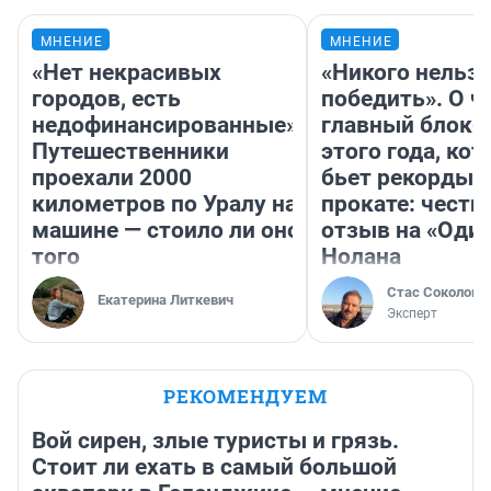
МНЕНИЕ
МНЕНИЕ
«Нет некрасивых
«Никого нельз
городов, есть
победить». О ч
недофинансированные».
главный блокб
Путешественники
этого года, ко
проехали 2000
бьет рекорды 
километров по Уралу на
прокате: честн
машине — стоило ли оно
отзыв на «Оди
того
Нолана
Стас Соколов
Екатерина Литкевич
Эксперт
РЕКОМЕНДУЕМ
Вой сирен, злые туристы и грязь.
Стоит ли ехать в самый большой