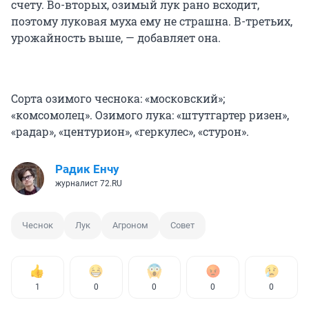
счету. Во-вторых, озимый лук рано всходит,
поэтому луковая муха ему не страшна. В-третьих,
урожайность выше, — добавляет она.
Сорта озимого чеснока: «московский»;
«комсомолец». Озимого лука: «штутгартер ризен»,
«радар», «центурион», «геркулес», «стурон».
Радик Енчу
журналист 72.RU
Чеснок
Лук
Агроном
Совет
1
0
0
0
0