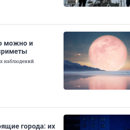
то можно и
 приметы
их наблюдений
оящие города: их