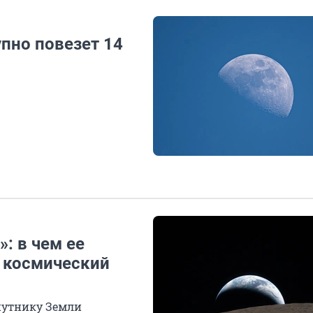
пно повезет 14
: в чем ее
я космический
путнику Земли