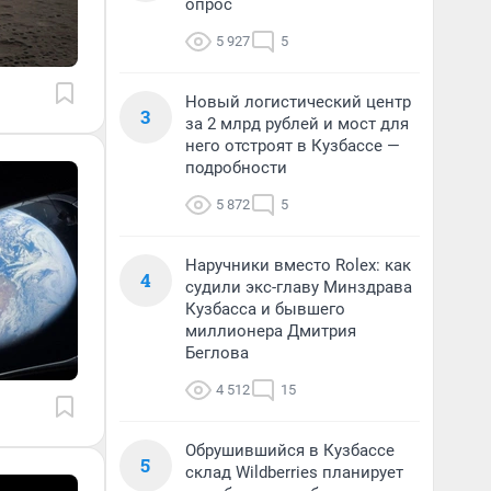
опрос
5 927
5
Новый логистический центр
3
за 2 млрд рублей и мост для
него отстроят в Кузбассе —
подробности
5 872
5
Наручники вместо Rolex: как
4
судили экс-главу Минздрава
Кузбасса и бывшего
миллионера Дмитрия
Беглова
4 512
15
Обрушившийся в Кузбассе
5
склад Wildberries планирует