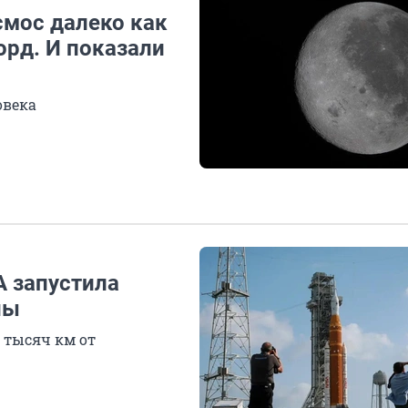
смос далеко как
орд. И показали
овека
A запустила
ны
 тысяч км от