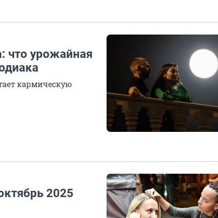
а: что урожайная
зодиака
етает кармическую
октябрь 2025