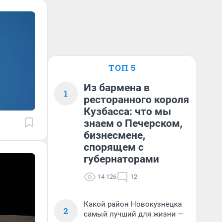
ТОП 5
Из бармена в
1
ресторанного короля
Кузбасса: что мы
знаем о Печерском,
бизнесмене,
спорящем с
губернаторами
14 126
12
Какой район Новокузнецка
2
самый лучший для жизни —