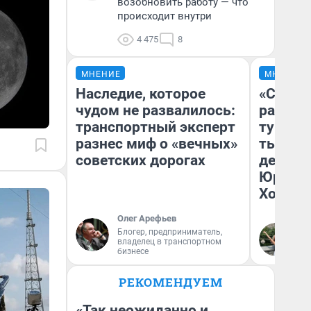
возобновить работу — что
происходит внутри
4 475
8
МНЕНИЕ
МНЕНИЕ
Наследие, которое
«Сливо
чудом не развалилось:
разоча
транспортный эксперт
турист
разнес миф о «вечных»
тысяч,
советских дорогах
день гу
Юрског
Хогвар
Олег Арефьев
Блогер, предприниматель,
Ян
владелец в транспортном
бизнесе
РЕКОМЕНДУЕМ
«Так неожиданно и