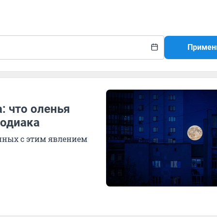
Примен
: что оленья
зодиака
нных с этим явлением