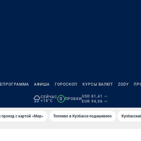
ЛЕПРОГРАММА
АФИША
ГОРОСКОП
КУРСЫ ВАЛЮТ
ZODY
ПР
USD 81,41
СЕЙЧАС
0
ПРОБКИ
+18°C
EUR 94,06
 проезд с картой «Мир»
Топливо в Кузбассе подешевело
Кузбасски