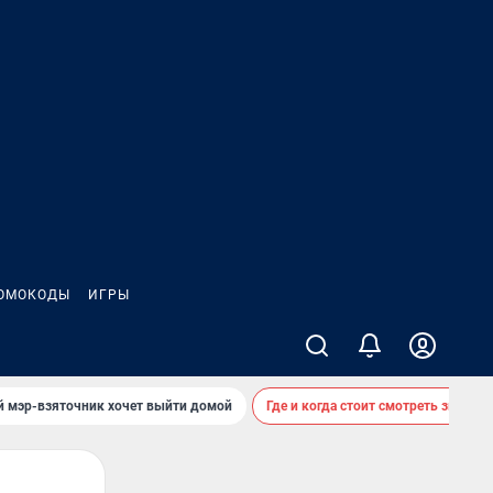
ОМОКОДЫ
ИГРЫ
й мэр-взяточник хочет выйти домой
Где и когда стоит смотреть звездоп