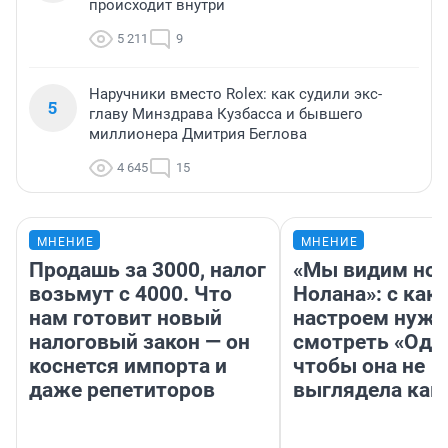
происходит внутри
5 211
9
Наручники вместо Rolex: как судили экс-
5
главу Минздрава Кузбасса и бывшего
миллионера Дмитрия Беглова
4 645
15
МНЕНИЕ
МНЕНИЕ
Продашь за 3000, налог
«Мы видим нов
возьмут с 4000. Что
Нолана»: с как
нам готовит новый
настроем нужн
налоговый закон — он
смотреть «Оди
коснется импорта и
чтобы она не
даже репетиторов
выглядела как