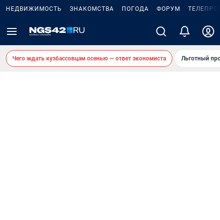
НЕДВИЖИМОСТЬ
ЗНАКОМСТВА
ПОГОДА
ФОРУМ
ТЕЛЕПРО
Чего ждать кузбассовцам осенью — ответ экономиста
Льготный про