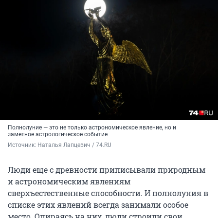
Полнолуние — это не только астрономическое явление, но и
заметное астрологическое событие
Источник: 
Наталья Лапцевич / 74.RU
Люди еще с древности приписывали природным
и астрономическим явлениям
сверхъестественные способности. И полнолуния в
списке этих явлений всегда занимали особое
место. Опираясь на них, люди строили свои