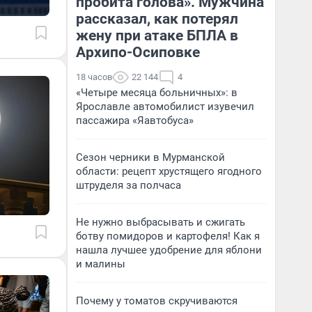
пробита голова». Мужчина
рассказал, как потерял
жену при атаке БПЛА в
Архипо-Осиповке
18 часов
22 144
4
«Четыре месяца больничных»: в
Ярославле автомобилист изувечил
пассажира «Яавтобуса»
Сезон черники в Мурманской
области: рецепт хрустящего ягодного
штруделя за полчаса
Не нужно выбрасывать и сжигать
ботву помидоров и картофеля! Как я
нашла лучшее удобрение для яблони
и малины
Почему у томатов скручиваются