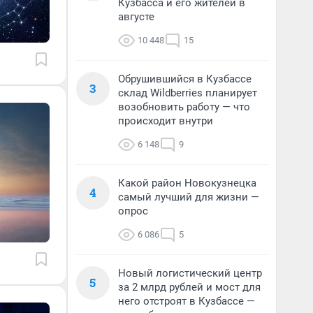
Кузбасса и его жителей в
августе
10 448
15
Обрушившийся в Кузбассе
3
склад Wildberries планирует
возобновить работу — что
происходит внутри
6 148
9
Какой район Новокузнецка
4
самый лучший для жизни —
опрос
6 086
5
Новый логистический центр
5
за 2 млрд рублей и мост для
него отстроят в Кузбассе —