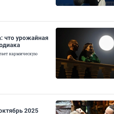
а: что урожайная
зодиака
етает кармическую
октябрь 2025