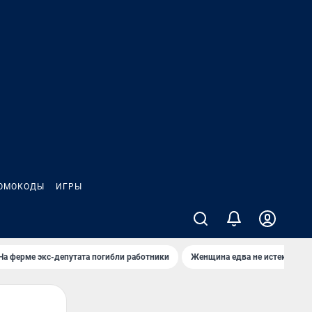
ОМОКОДЫ
ИГРЫ
На ферме экс-депутата погибли работники
Женщина едва не истекла кро