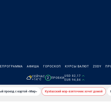
ЛЕПРОГРАММА
АФИША
ГОРОСКОП
КУРСЫ ВАЛЮТ
ZODY
ПР
USD 82,17
СЕЙЧАС
2
ПРОБКИ
+14°C
EUR 94,84
ый проезд с картой «Мир»
Кузбасский мэр-взяточник хочет домой