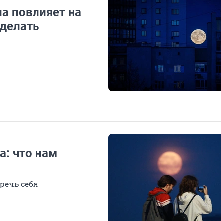
на повлияет на
 делать
а: что нам
еречь себя