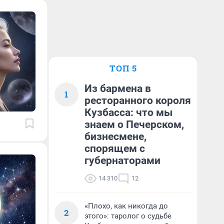
ТОП 5
Из бармена в
1
ресторанного короля
Кузбасса: что мы
знаем о Печерском,
бизнесмене,
спорящем с
губернаторами
14 310
12
«Плохо, как никогда до
2
этого»: таролог о судьбе