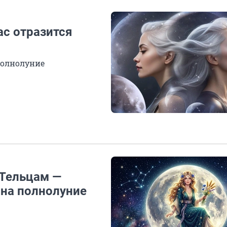
ас отразится
полнолуние
 Тельцам —
 на полнолуние