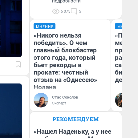
подробности
6 075
5
МНЕНИЕ
МНЕНИЕ
«Никого нельзя
«Покуп
победить». О чем
мешке»
главный блокбастер
предпр
этого года, который
рассказ
бьет рекорды в
самом 
прокате: честный
бизнес
отзыв на «Одиссею»
дешевы
Нолана
На
Стас Соколов
От
Эксперт
де
РЕКОМЕНДУЕМ
«Нашел Наденьку, а у нее