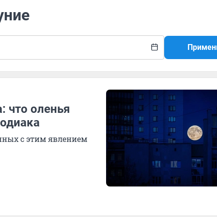
уние
Примен
: что оленья
зодиака
нных с этим явлением