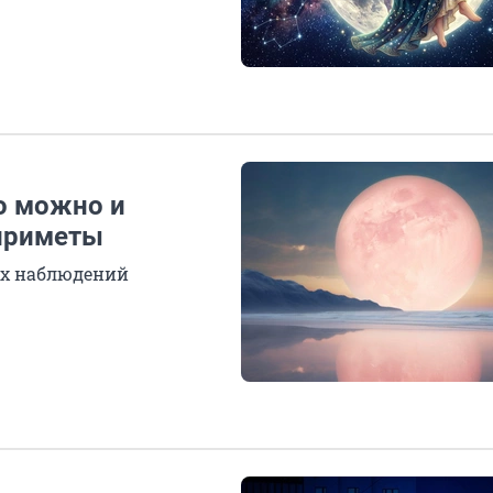
то можно и
 приметы
их наблюдений