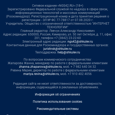
Сетевое издание «NGS42.RU» (18+)
Зарегистрировано Федеральной службой по надзору в сфере связи,
информационных технологий и массовых коммуникаций
(Роскомнадзор). Регистрационный номер и дата принятия решения о
регистрации - ЭЛ № ФС 77-78817 от 07.08.2020 г.
Учредитель: Общество с ограниченной ответственностью "ИНТЕРНЕТ
ТЕХНОЛОГИИ"
Главный редактор: Левчук Александр Николаевич
Адрес редакции: 650000, Россия, Кемерово, ул. 50 лет Октября, д. 11, офис
201, телефон +7 (3842) 23-22-60
Электронный адрес редакции:
ngs42@shkulev.ru
Контактные данные для Роскомнадзора и государственных органов:
juristnsk@shkulev.ru
Техподдержка:
help@shkulev.ru
По вопросам коммерческого сотрудничества:
Жапарова Жанна, менеджер по работе с федеральными клиентами
zhanna.zhaparova@shkulev.ru
, моб. + 7 982 640 34 32
Ревина Мария, директор по работе с федеральными клиентами
mariya.revina@shkulev.ru
, моб. +7 910 402 4056
Редакция сайта не несет ответственности за достоверность
информации, содержащейся в рекламных объявлениях.
Информация об ограничениях
Политика использования cookies
Рекомендательные системы