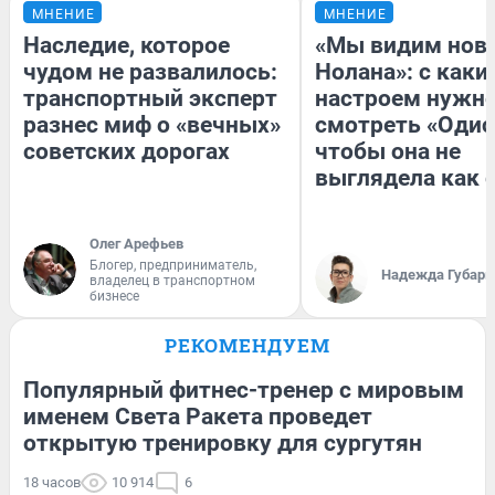
МНЕНИЕ
МНЕНИЕ
Наследие, которое
«Мы видим нов
чудом не развалилось:
Нолана»: с каки
транспортный эксперт
настроем нужн
разнес миф о «вечных»
смотреть «Одис
советских дорогах
чтобы она не
выглядела как 
Олег Арефьев
Блогер, предприниматель,
Надежда Губарь
владелец в транспортном
бизнесе
РЕКОМЕНДУЕМ
Популярный фитнес-тренер с мировым
именем Света Ракета проведет
открытую тренировку для сургутян
18 часов
10 914
6