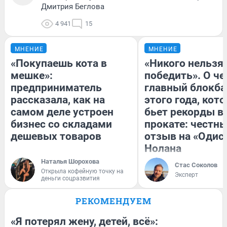
Дмитрия Беглова
4 941
15
МНЕНИЕ
МНЕНИЕ
«Покупаешь кота в
«Никого нельзя
мешке»:
победить». О ч
предприниматель
главный блокба
рассказала, как на
этого года, кот
самом деле устроен
бьет рекорды в
бизнес со складами
прокате: честн
дешевых товаров
отзыв на «Одис
Нолана
Наталья Шорохова
Стас Соколов
Открыла кофейную точку на
Эксперт
деньги соцразвития
РЕКОМЕНДУЕМ
«Я потерял жену, детей, всё»: