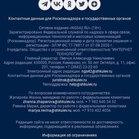
Контактные данные для Роскомнадзора и государственных органов
Сетевое издание «NGS42.RU» (18+)
Зарегистрировано Федеральной службой по надзору в сфере связи,
информационных технологий и массовых коммуникаций
(Роскомнадзор). Регистрационный номер и дата принятия решения о
регистрации - ЭЛ № ФС 77-78817 от 07.08.2020 г.
Учредитель: Общество с ограниченной ответственностью "ИНТЕРНЕТ
ТЕХНОЛОГИИ"
Главный редактор: Левчук Александр Николаевич
Адрес редакции: 650000, Россия, Кемерово, ул. 50 лет Октября, д. 11, офис
201, телефон +7 (3842) 23-22-60
Электронный адрес редакции:
ngs42@shkulev.ru
Контактные данные для Роскомнадзора и государственных органов:
juristnsk@shkulev.ru
Техподдержка:
help@shkulev.ru
По вопросам коммерческого сотрудничества:
Жапарова Жанна, менеджер по работе с федеральными клиентами
zhanna.zhaparova@shkulev.ru
, моб. + 7 982 640 34 32
Ревина Мария, директор по работе с федеральными клиентами
mariya.revina@shkulev.ru
, моб. +7 910 402 4056
Редакция сайта не несет ответственности за достоверность
информации, содержащейся в рекламных объявлениях.
Информация об ограничениях