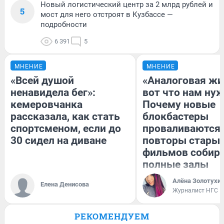
Новый логистический центр за 2 млрд рублей и
5
мост для него отстроят в Кузбассе —
подробности
6 391
5
МНЕНИЕ
МНЕНИЕ
«Всей душой
«Аналоговая жи
ненавидела бег»:
вот что нам нуж
кемеровчанка
Почему новые
рассказала, как стать
блокбастеры
спортсменом, если до
проваливаются,
30 сидел на диване
повторы стары
фильмов собир
полные залы
Алёна Золотухи
Елена Денисова
Журналист НГС
РЕКОМЕНДУЕМ